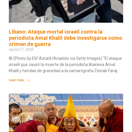
Líbano: Ataque mortal israelí contra la
periodista Amal Khalil debe investigarse como
crimen de guerra
agosto 7, 2026
© (Photo by Elif Aztark/Anadolu via Getty Images) “El ataque
israelí que causó la muerte de la periodista libanesa Amal
Khalil y heridas de gravedad a la camarógrafa Zeinab Faraj
Leer más... »