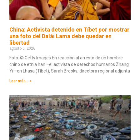
China: Activista detenido en Tíbet por mostrar
una foto del Dalái Lama debe quedar en
libertad
agosto 5, 2026
Foto: © Getty Images En reacción al arresto de un hombre
chino de etnia han –el activista de derechos humanos Zhang
Yi– en Lhasa (Tíbet), Sarah Brooks, directora regional adjunta
Leer más... »