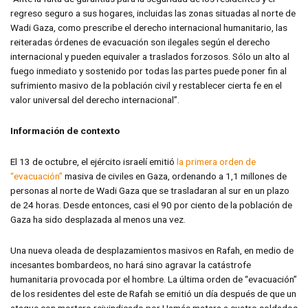
regreso seguro a sus hogares, incluidas las zonas situadas al norte de
Wadi Gaza, como prescribe el derecho internacional humanitario, las
reiteradas órdenes de evacuación son ilegales según el derecho
internacional y pueden equivaler a traslados forzosos. Sólo un alto al
fuego inmediato y sostenido por todas las partes puede poner fin al
sufrimiento masivo de la población civil y restablecer cierta fe en el
valor universal del derecho internacional”.
Información de contexto
El 13 de octubre, el ejército israelí emitió
la primera orden de
“evacuación”
masiva de civiles en Gaza, ordenando a 1,1 millones de
personas al norte de Wadi Gaza que se trasladaran al sur en un plazo
de 24 horas. Desde entonces, casi el 90 por ciento de la población de
Gaza ha sido desplazada al menos una vez.
Una nueva oleada de desplazamientos masivos en Rafah, en medio de
incesantes bombardeos, no hará sino agravar la catástrofe
humanitaria provocada por el hombre. La última orden de “evacuación”
de los residentes del este de Rafah se emitió un día después de que un
ataque con mortero reivindicado por Hamás matara a cuatro soldados