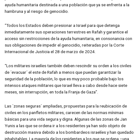
ayuda humanitaria destinada a una población que ya se enfrenta a la
hambruna y al riesgo de genocidio.
“Todos los Estados deben presionar a Israel para que detenga
inmediatamente sus operaciones terrestres en Rafah y garantice el
acceso sin restricciones de la ayuda humanitaria, en consonancia con
sus obligaciones de impedir el genocidio, reiteradas por la Corte
Internacional de Justicia el 28 de marzo de 2024.
“Los militares israelíes también deben rescindir su orden a los civiles
de ´evacuar´ el este de Rafah a menos que puedan garantizar la
seguridad de la población, lo que es muy poco probable bajo los
intensos ataques militares que Israel lleva a cabo desde hace siete
meses, sin interrupción, en toda la Franja de Gaza”.
Las ´zonas seguras´ ampliadas, propuestas para la reubicación de
civiles en los panfletos militares, carecen de las normas mínimas
básicas para una vida segura y digna. Algunas de las zonas de Jan
Yunis a las que se ordena ir a los residentes ya han sido objeto de
destrucción masiva debido a los bombardeos israelíes y han quedado
inhabitables. La mayoría de los residentes a los que se ordena –una