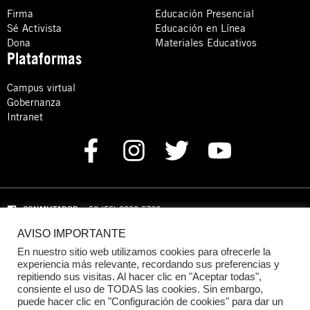
Firma
Educación Presencial
Sé Activista
Educación en Línea
Dona
Materiales Educativos
Plataformas
Campus virtual
Gobernanza
Intranet
CONMUTADOR
: +52 (55) 8880 5730
AVISO IMPORTANTE
Domicilio: Calle Hércules 13,
Colonia Crédito Constructor,
Benito Juárez, C.P. 03940 Ciudad de México, CDMX
En nuestro sitio web utilizamos cookies para ofrecerle la
experiencia más relevante, recordando sus preferencias y
repitiendo sus visitas. Al hacer clic en "Aceptar todas",
DONACIONES:
+52 +52 (55) 8880 5755
consiente el uso de TODAS las cookies. Sin embargo,
puede hacer clic en "Configuración de cookies" para dar un