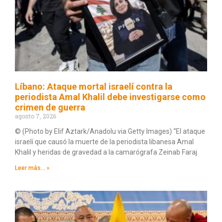
Líbano: Ataque mortal israelí contra la
periodista Amal Khalil debe investigarse como
crimen de guerra
agosto 7, 2026
© (Photo by Elif Aztark/Anadolu via Getty Images) “El ataque
israelí que causó la muerte de la periodista libanesa Amal
Khalil y heridas de gravedad a la camarógrafa Zeinab Faraj
Leer más... »