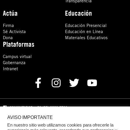
Transparencia
Actúa
Educación
Firma
Educación Presencial
Sé Activista
Educación en Línea
Dona
Materiales Educativos
Plataformas
Campus virtual
Gobernanza
Intranet
CONMUTADOR
: +52 (55) 8880 5730
AVISO IMPORTANTE
Domicilio: Calle Hércules 13,
Colonia Crédito Constructor,
Benito Juárez, C.P. 03940 Ciudad de México, CDMX
En nuestro sitio web utilizamos cookies para ofrecerle la