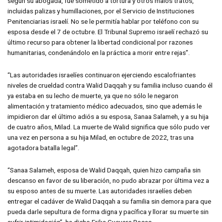
según su abogada, fue sometido a tortura y otros malos tratos,
incluidas palizas y humillaciones, por el Servicio de Instituciones
Penitenciarias israelí. No se le permitía hablar por teléfono con su
esposa desde el 7 de octubre. El Tribunal Supremo israelí rechazó su
último recurso para obtener la libertad condicional por razones
humanitarias, condenándolo en la práctica a morir entre rejas”.
“Las autoridades israelíes continuaron ejerciendo escalofriantes
niveles de crueldad contra Walid Daqqah y su familia incluso cuando él
ya estaba en su lecho de muerte, ya que no sólo le negaron
alimentación y tratamiento médico adecuados, sino que además le
impidieron dar el último adiós a su esposa, Sanaa Salameh, y a su hija
de cuatro años, Milad. La muerte de Walid significa que sólo pudo ver
una vez en persona a su hija Milad, en octubre de 2022, tras una
agotadora batalla legal”.
“Sanaa Salameh, esposa de Walid Daqqah, quien hizo campaña sin
descanso en favor de su liberación, no pudo abrazar por última vez a
su esposo antes de su muerte. Las autoridades israelíes deben
entregar el cadáver de Walid Daqqah a su familia sin demora para que
pueda darle sepultura de forma digna y pacífica y llorar su muerte sin