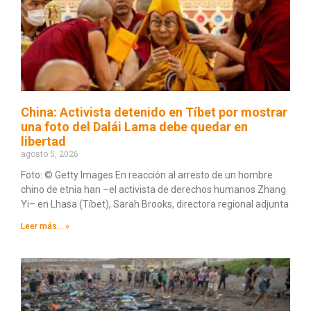
China: Activista detenido en Tíbet por mostrar
una foto del Dalái Lama debe quedar en
libertad
agosto 5, 2026
Foto: © Getty Images En reacción al arresto de un hombre
chino de etnia han –el activista de derechos humanos Zhang
Yi– en Lhasa (Tíbet), Sarah Brooks, directora regional adjunta
Leer más... »