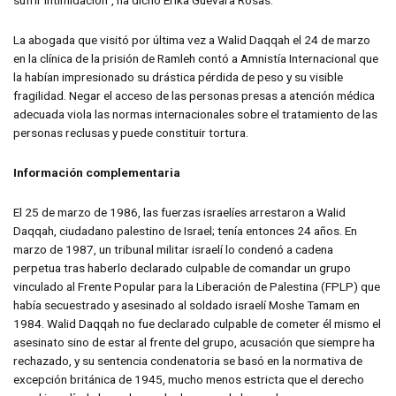
sufrir intimidación”, ha dicho Erika Guevara Rosas.
La abogada que visitó por última vez a Walid Daqqah el 24 de marzo
en la clínica de la prisión de Ramleh contó a Amnistía Internacional que
la habían impresionado su drástica pérdida de peso y su visible
fragilidad. Negar el acceso de las personas presas a atención médica
adecuada viola las normas internacionales sobre el tratamiento de las
personas reclusas y puede constituir tortura.
Información complementaria
El 25 de marzo de 1986, las fuerzas israelíes arrestaron a Walid
Daqqah, ciudadano palestino de Israel; tenía entonces 24 años. En
marzo de 1987, un tribunal militar israelí lo condenó a cadena
perpetua tras haberlo declarado culpable de comandar un grupo
vinculado al Frente Popular para la Liberación de Palestina (FPLP) que
había secuestrado y asesinado al soldado israelí Moshe Tamam en
1984. Walid Daqqah no fue declarado culpable de cometer él mismo el
asesinato sino de estar al frente del grupo, acusación que siempre ha
rechazado, y su sentencia condenatoria se basó en la normativa de
excepción británica de 1945, mucho menos estricta que el derecho