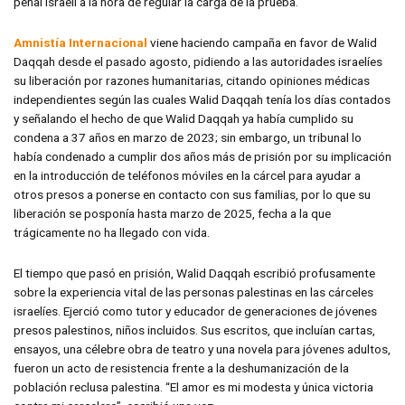
penal israelí a la hora de regular la carga de la prueba.
Amnistía Internacional
viene haciendo campaña en favor de Walid
Daqqah desde el pasado agosto, pidiendo a las autoridades israelíes
su liberación por razones humanitarias, citando opiniones médicas
independientes según las cuales Walid Daqqah tenía los días contados
y señalando el hecho de que Walid Daqqah ya había cumplido su
condena a 37 años en marzo de 2023; sin embargo, un tribunal lo
había condenado a cumplir dos años más de prisión por su implicación
en la introducción de teléfonos móviles en la cárcel para ayudar a
otros presos a ponerse en contacto con sus familias, por lo que su
liberación se posponía hasta marzo de 2025, fecha a la que
trágicamente no ha llegado con vida.
El tiempo que pasó en prisión, Walid Daqqah escribió profusamente
sobre la experiencia vital de las personas palestinas en las cárceles
israelíes. Ejerció como tutor y educador de generaciones de jóvenes
presos palestinos, niños incluidos. Sus escritos, que incluían cartas,
ensayos, una célebre obra de teatro y una novela para jóvenes adultos,
fueron un acto de resistencia frente a la deshumanización de la
población reclusa palestina. “El amor es mi modesta y única victoria