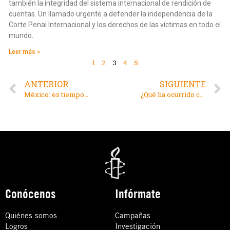
también la integridad del sistema internacional de rendición de
cuentas. Un llamado urgente a defender la independencia de la
Corte Penal Internacional y los derechos de las víctimas en todo el
mundo.
Leer más »
1
2
3
4
5
ANTERIOR
SIGUIENTE
México: es tiempo de atender la desaparición forzada de personas con un enfoque integral de prevención
¿Qué ha ocurrido con los derechos humanos de la población palestina?
Conócenos
Infórmate
Quiénes somos
Campañas
Logros
Investigación