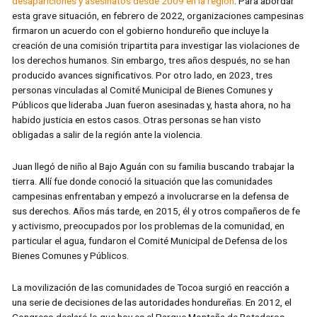
desapariciones y asesinatos desde 2009 en la región
. Para abordar
esta grave situación, en febrero de 2022, organizaciones campesinas
firmaron un acuerdo con el gobierno hondureño que incluye la
creación de una comisión tripartita para investigar las violaciones de
los derechos humanos. Sin embargo, tres años después, no se han
producido avances significativos. Por otro lado, en 2023, tres
personas vinculadas al Comité Municipal de Bienes Comunes y
Públicos que lideraba Juan fueron asesinadas y, hasta ahora, no ha
habido justicia en estos casos. Otras personas se han visto
obligadas a salir de la región ante la violencia.
Juan llegó de niño al Bajo Aguán con su familia buscando trabajar la
tierra. Allí fue donde conoció la situación que las comunidades
campesinas enfrentaban y empezó a involucrarse en la defensa de
sus derechos. Años más tarde, en 2015, él y otros compañeros de fe
y activismo, preocupados por los problemas de la comunidad, en
particular el agua, fundaron el Comité Municipal de Defensa de los
Bienes Comunes y Públicos.
La movilización de las comunidades de Tocoa surgió en reacción a
una serie de decisiones de las autoridades hondureñas. En 2012, el
Congreso declaró lo que hoy es el Parque Montaña de Botaderos