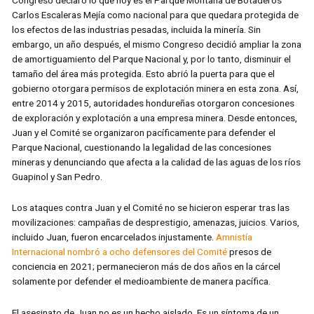
Carlos Escaleras Mejía como nacional para que quedara protegida de
los efectos de las industrias pesadas, incluida la minería. Sin
embargo, un año después, el mismo Congreso decidió ampliar la zona
de amortiguamiento del Parque Nacional y, por lo tanto, disminuir el
tamaño del área más protegida. Esto abrió la puerta para que el
gobierno otorgara permisos de explotación minera en esta zona. Así,
entre 2014 y 2015, autoridades hondureñas otorgaron concesiones
de exploración y explotación a una empresa minera. Desde entonces,
Juan y el Comité se organizaron pacíficamente para defender el
Parque Nacional, cuestionando la legalidad de las concesiones
mineras y denunciando que afecta a la calidad de las aguas de los ríos
Guapinol y San Pedro.
Los ataques contra Juan y el Comité no se hicieron esperar tras las
movilizaciones: campañas de desprestigio, amenazas, juicios. Varios,
incluido Juan, fueron encarcelados injustamente.
Amnistía
Internacional nombró a ocho defensores del Comité
presos de
conciencia en 2021; permanecieron más de dos años en la cárcel
solamente por defender el medioambiente de manera pacífica.
El asesinato de Juan no es un hecho aislado. Es un síntoma de un