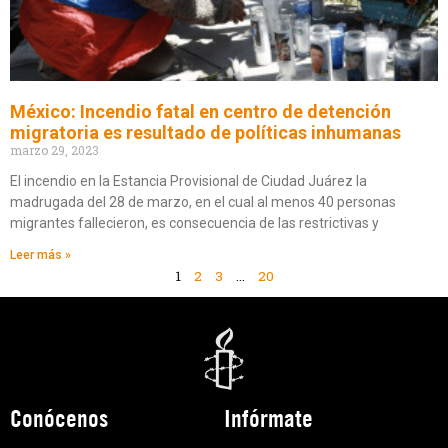
México: Incendio fatal en centro de detención
migratoria es resultado de políticas inhumanas
marzo 29, 2023
El incendio en la Estancia Provisional de Ciudad Juárez la
madrugada del 28 de marzo, en el cual al menos 40 personas
migrantes fallecieron, es consecuencia de las restrictivas y
Leer más »
1
2
3
…
20
Conócenos
Infórmate