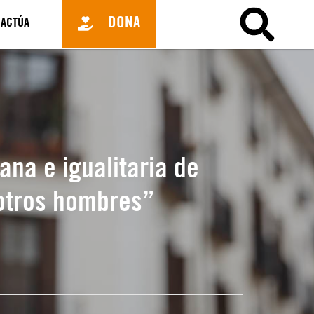
DONA
ACTÚA
na e igualitaria de
 otros hombres”