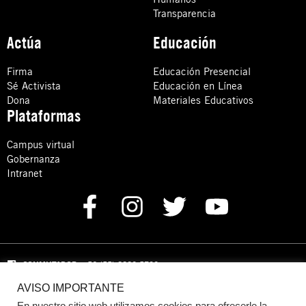
Transparencia
Actúa
Educación
Firma
Educación Presencial
Sé Activista
Educación en Línea
Dona
Materiales Educativos
Plataformas
Campus virtual
Gobernanza
Intranet
CONMUTADOR
: +52 (55) 8880 5730
AVISO IMPORTANTE
Domicilio: Calle Hércules 13,
Colonia Crédito Constructor,