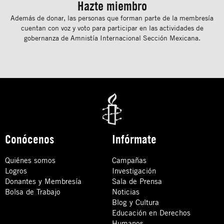
Hazte miembro
Además de donar, las personas que forman parte de la membresía
cuentan con voz y voto para participar en las actividades de
gobernanza de Amnistía Internacional Sección Mexicana.
Conócenos
Infórmate
Quiénes somos
Campañas
Logros
Investigación
Donantes y Membresía
Sala de Prensa
Bolsa de Trabajo
Noticias
Blog y Cultura
Educación en Derechos
Humanos