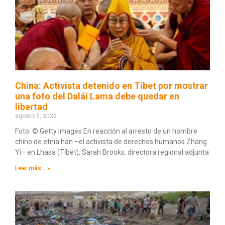
China: Activista detenido en Tíbet por mostrar
una foto del Dalái Lama debe quedar en
libertad
agosto 5, 2026
Foto: © Getty Images En reacción al arresto de un hombre
chino de etnia han –el activista de derechos humanos Zhang
Yi– en Lhasa (Tíbet), Sarah Brooks, directora regional adjunta
Leer más... »