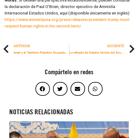
Notas:
Si desean una perspectiva estadounidense, pueden consultar
la declaración de Paul O’Brien, director ejecutivo de Amnistía
Internacional Estados Unidos, aquí (disponible únicamente en inglés):
https://www.amnestyusa.org/press-releases/president-trump-must-
respect-human-rights-in-his-second-term/
ANTERIOR
SIGUIENTE
Israel y el Territorio Palestino Ocupado: El trágicamente demorado alto el fuego no reparará las vidas de palestinos y palestinas destrozadas por el genocidio israelí en Gaza
La retirada de Estados Unidos del Acuerdo de París es irresponsable y corta de miras
Compártelo en redes
NOTICIAS RELACIONADAS