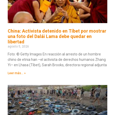
China: Activista detenido en Tíbet por mostrar
una foto del Dalái Lama debe quedar en
libertad
agosto 5, 2026
Foto: © Getty Images En reacción al arresto de un hombre
chino de etnia han –el activista de derechos humanos Zhang
Yi– en Lhasa (Tíbet), Sarah Brooks, directora regional adjunta
Leer más... »