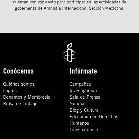
cuentan con voz y voto para participar en las actividades de
gobernanza de Amnistía Internacional Sección Mexicana.
Conócenos
Infórmate
Quiénes somos
Campañas
Logros
Investigación
Donantes y Membresía
Sala de Prensa
Bolsa de Trabajo
Noticias
Blog y Cultura
Educación en Derechos
Humanos
Transparencia