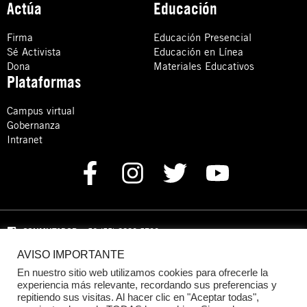
Actúa
Educación
Firma
Educación Presencial
Sé Activista
Educación en Línea
Dona
Materiales Educativos
Plataformas
Campus virtual
Gobernanza
Intranet
CONMUTADOR
: +52 (55) 8880 5730
AVISO IMPORTANTE
Domicilio: Calle Hércules 13,
Colonia Crédito Constructor,
Benito Juárez, C.P. 03940 Ciudad de México, CDMX
En nuestro sitio web utilizamos cookies para ofrecerle la
experiencia más relevante, recordando sus preferencias y
repitiendo sus visitas. Al hacer clic en "Aceptar todas",
DONACIONES:
+52 +52 (55) 8880 5755