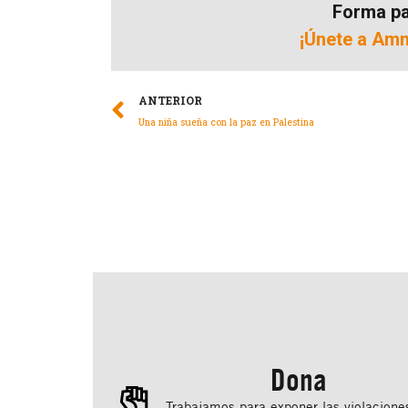
Forma pa
¡Únete a Amni
ANTERIOR
Una niña sueña con la paz en Palestina
Dona
Trabajamos para exponer las violacione