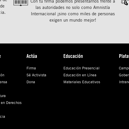
Con tu ﬁrma podemos presentarnos frente a
 de
las autoridades no solo como Amnistía
ia.
Internacional ¡sino como miles de personas
exigen un mundo mejor!
e
Actúa
Educación
Plat
Firma
Educación Presencial
Campu
ión
Sé Activista
Educación en Línea
Gober
ensa
Dona
Materiales Educativos
Intran
tura
 en Derechos
cia