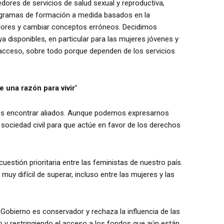
dores de servicios de salud sexual y reproductiva,
gramas de formación a medida basados en la
valores y cambiar conceptos erróneos. Decidimos
ya disponibles, en particular para las mujeres jóvenes y
acceso, sobre todo porque dependen de los servicios
 una razón para vivir’
n es encontrar aliados. Aunque podemos expresarnos
la sociedad civil para que actúe en favor de los derechos
estión prioritaria entre las feministas de nuestro país.
muy difícil de superar, incluso entre las mujeres y las
Gobierno es conservador y rechaza la influencia de las
o y restringiendo el acceso a los fondos que aún están