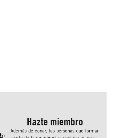
Hazte miembro
Además de donar, las personas que forman
parte de la membresía cuentan con voz y