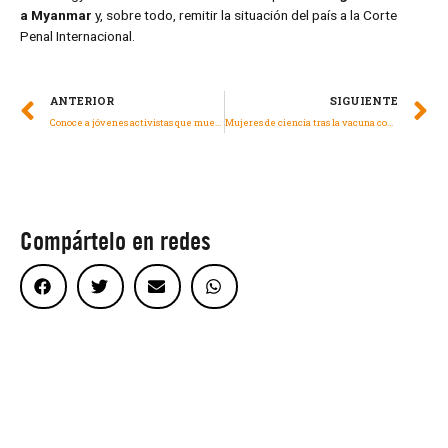
a Myanmar
y, sobre todo, remitir la situación del país a la Corte
Penal Internacional.
ANTERIOR
SIGUIENTE
Conoce a jóvenes activistas que muestran resiliencia en medio de la incertidumbre
Mujeres de ciencia tras la vacuna contra la COVID-19
Compártelo en redes