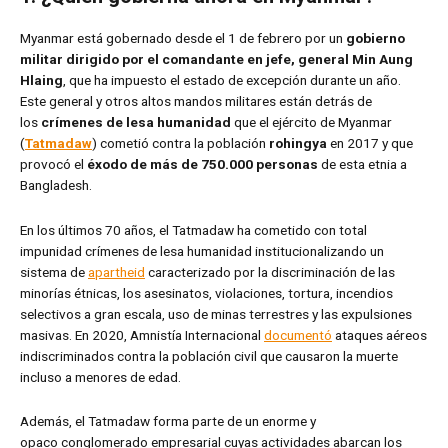
Myanmar está gobernado desde el 1 de febrero por un
gobierno
militar dirigido por el comandante en jefe, general Min Aung
Hlaing
, que ha impuesto el estado de excepción durante un año.
Este general y otros altos mandos militares están detrás de
los
crímenes de lesa humanidad
que el ejército de Myanmar
(
Tatmadaw
) cometió contra la población
rohingya
en 2017 y que
provocó el
éxodo de más de 750.000 personas
de esta etnia a
Bangladesh.
En los últimos 70 años, el Tatmadaw ha cometido con total
impunidad crímenes de lesa humanidad institucionalizando un
sistema de
apartheid
caracterizado por la discriminación de las
minorías étnicas, los asesinatos, violaciones, tortura, incendios
selectivos a gran escala, uso de minas terrestres y las expulsiones
masivas. En 2020, Amnistía Internacional
documentó
ataques aéreos
indiscriminados contra la población civil que causaron la muerte
incluso a menores de edad.
Además, el Tatmadaw forma parte de un enorme y
opaco conglomerado empresarial cuyas actividades abarcan los