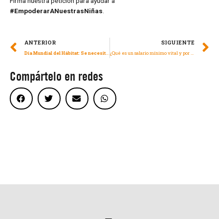
Firma nuestra petición para ayudar a
#EmpoderarANuestrasNiñas
.
ANTERIOR
SIGUIENTE
Día Mundial del Hábitat: Se necesita una acción decisiva para abordar los impactos del cambio climático en el derecho a la vivienda
¿Qué es un salario mínimo vital y por qué es una cuestión de derechos humanos?
Compártelo en redes