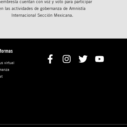
membresía cuentan con voz y voto para participar
en las actividades de gobernanza de Amnistía
Internacional Sección Mexicana.
aformas
s virtual
nanza
et