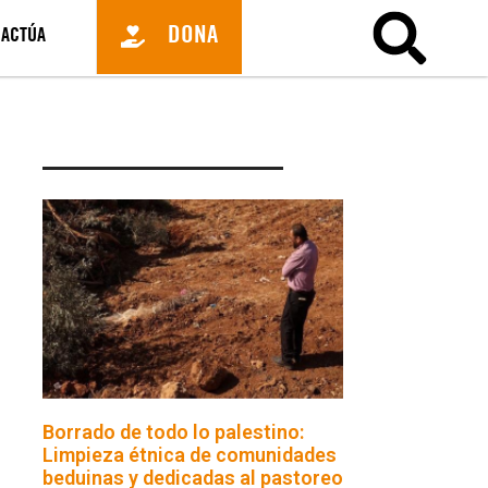
DONA
ACTÚA
Borrado de todo lo palestino:
Limpieza étnica de comunidades
beduinas y dedicadas al pastoreo