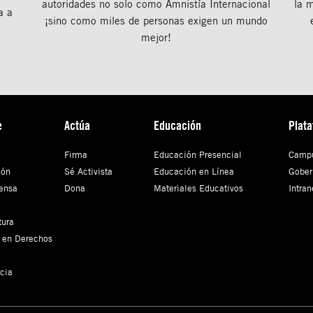
autoridades no solo como Amnistía Internacional
la 
a a
¡sino como miles de personas exigen un mundo
mejor!
e
Actúa
Educación
Plat
Firma
Educación Presencial
Campu
ión
Sé Activista
Educación en Línea
Gober
ensa
Dona
Materiales Educativos
Intran
tura
 en Derechos
cia