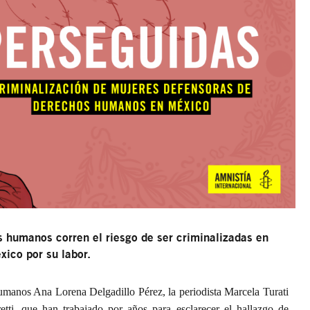
 humanos corren el riesgo de ser criminalizadas en
́xico por su labor.
umanos Ana Lorena Delgadillo Pérez, la
periodista Marcela Turati
etti, que han trabajado por
años para esclarecer el hallazgo de