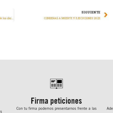
SIGUIENTE
Informe 2023/24 de Amnistía Internacional: La situación de los derechos humanos en el mundo
CONDENAS A MUERTE Y EJECUCIONES 2023
Firma peticiones
Con tu ﬁrma podemos presentarnos frente a las
Ade
os