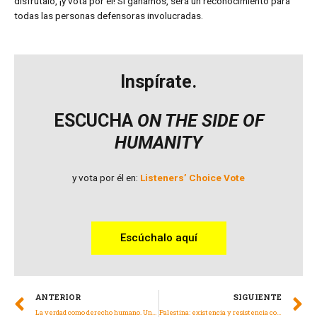
disfrútalo, ¡y vota por él! Si ganamos, será un reconocimiento para
todas las personas defensoras involucradas.
Inspírate.
ESCUCHA
ON THE SIDE OF
HUMANITY
y vota por él en:
Listeners’ Choice Vote
Escúchalo aquí
ANTERIOR
SIGUIENTE
La verdad como derecho humano. Una deuda con las madres buscadoras en México.
Palestina: existencia y resistencia contra la crueldad en la noche más oscura de la humanidad.