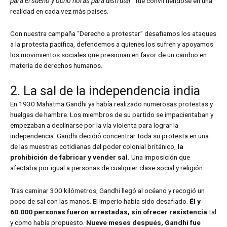
para el sueño y ocho horas para disfrutar
” fue convirtiéndose en una
realidad en cada vez más países.
Con nuestra campaña “Derecho a protestar”
desafiamos los ataques
a la protesta pacífica, defendemos a quienes los sufren y apoyamos
los movimientos sociales que presionan en favor de un cambio en
materia de derechos humanos.
2. La sal de la independencia india
En 1930 Mahatma Gandhi ya había realizado numerosas protestas y
huelgas de hambre. Los miembros de su partido se impacientaban y
empezaban a declinarse por la vía violenta para lograr la
independencia. Gandhi decidió concentrar toda su protesta en una
de las muestras cotidianas del poder colonial británico,
la
prohibición de fabricar y vender sal.
Una imposición que
afectaba por igual a personas de cualquier clase social y religión.
Tras caminar 300 kilómetros, Gandhi llegó al océano y recogió un
poco de sal con las manos. El Imperio había sido desafiado.
Él y
60.000 personas fueron arrestadas, sin ofrecer resistencia
tal
y como había propuesto.
Nueve meses después, Gandhi fue