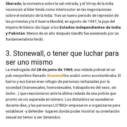
liberado
, la normativa sobre la sal retirada, y el Virrey de la India
reconoció al líder hindú como interlocutor en las negociaciones
sobre el estatuto de la India. Tras un nuevo periodo de represión de
las protestas y la II Guerra Mundial, en agosto de 1947, la joya del
Imperio Británico dio lugar a los
Estados independientes de India
y Pakistán
. Menos de un año después Gandhi fue asesinado por un
fundamentalista hindú.
3. Stonewall, o tener que luchar para
ser uno mismo
La madrugada del
28 de junio de 1969
, una redada policial en un
pub neoyorkino llamado
Stonewall
no acabó como acostumbraba. El
barrio y sus bares eran refugio de personas rechazadas por la
sociedad (transexuales, homosexuales, trabajadores del sexo, sin
techo…) que reaccionaron ante la última redada de una policía que
pronto se vio superada en número. Los disturbios se sucedieron
durante días, y las personas LGTBIQ+ empezaron a organizarse para
establecer -y defender- lugares donde poder mostrar su orientación
sexual sin temor a ser detenidos.