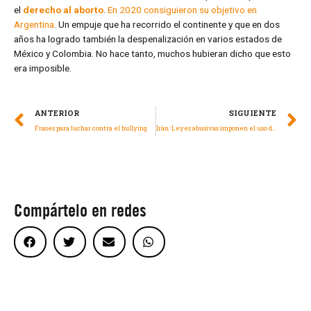
el
derecho al aborto
.
En 2020 consiguieron su objetivo en
Argentina
. Un empuje que ha recorrido el continente y que en dos
años ha logrado también la despenalización en varios estados de
México y Colombia. No hace tanto, muchos hubieran dicho que esto
era imposible.
ANTERIOR
SIGUIENTE
Frases para luchar contra el bullying
Irán: Leyes abusivas imponen el uso del velo y someten la vida de las mujeres a control policial
Compártelo en redes