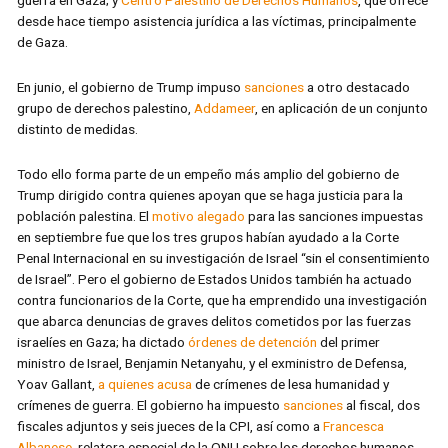
desde hace tiempo asistencia jurídica a las víctimas, principalmente
de Gaza.
En junio, el gobierno de Trump impuso
sanciones
a otro destacado
grupo de derechos palestino,
Addameer
, en aplicación de un conjunto
distinto de medidas.
Todo ello forma parte de un empeño más amplio del gobierno de
Trump dirigido contra quienes apoyan que se haga justicia para la
población palestina. El
motivo alegado
para las sanciones impuestas
en septiembre fue que los tres grupos habían ayudado a la Corte
Penal Internacional en su investigación de Israel “sin el consentimiento
de Israel”. Pero el gobierno de Estados Unidos también ha actuado
contra funcionarios de la Corte, que ha emprendido una investigación
que abarca denuncias de graves delitos cometidos por las fuerzas
israelíes en Gaza; ha dictado
órdenes de detención
del primer
ministro de Israel, Benjamin Netanyahu, y el exministro de Defensa,
Yoav Gallant,
a quienes acusa
de crímenes de lesa humanidad y
crímenes de guerra. El gobierno ha impuesto
sanciones
al fiscal, dos
fiscales adjuntos y seis jueces de la CPI, así como a
Francesca
Albanese
, relatora especial de la ONU sobre los derechos humanos