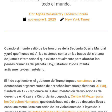
todo el mundo.
Por Agnès Callamard y Federico Borello
noviembre 3, 2025
New York Times
Cuando el mundo salió de los horrores de la Segunda Guerra Mundial
y juró que “nunca más”, las naciones sentaron las bases del sistema
de justicia internacional que existe actualmente para abordar los
peores crímenes del planeta. Hoy, Estados Unidos intenta
activamente desmantelarlo.
El 4 de septiembre, el gobierno de Trump impuso
sanciones
a tres
destacadas organizaciones de derechos humanos palestinas:
Al Haq
,
fundada en 1979 y pionera en la documentación de violaciones de
derechos en Gaza y la Cisjordania ocupadas;
Centro Al Mezan para
los Derechos Humanos
, que desde hace más de dos decenios lleva a
cabo una meticulosa narración de las violaciones de la leyes de la
guerra en Gaza; y
Centro Palestino de Derechos Humanos
, que ofrece