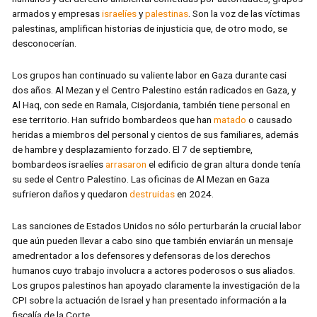
armados y empresas
israelíes
y
palestinas
. Son la voz de las víctimas
palestinas, amplifican historias de injusticia que, de otro modo, se
desconocerían.
Los grupos han continuado su valiente labor en Gaza durante casi
dos años. Al Mezan y el Centro Palestino están radicados en Gaza, y
Al Haq, con sede en Ramala, Cisjordania, también tiene personal en
ese territorio. Han sufrido bombardeos que han
matado
o causado
heridas a miembros del personal y cientos de sus familiares, además
de hambre y desplazamiento forzado. El 7 de septiembre,
bombardeos israelíes
arrasaron
el edificio de gran altura donde tenía
su sede el Centro Palestino. Las oficinas de Al Mezan en Gaza
sufrieron daños y quedaron
destruidas
en 2024.
Las sanciones de Estados Unidos no sólo perturbarán la crucial labor
que aún pueden llevar a cabo sino que también enviarán un mensaje
amedrentador a los defensores y defensoras de los derechos
humanos cuyo trabajo involucra a actores poderosos o sus aliados.
Los grupos palestinos han apoyado claramente la investigación de la
CPI sobre la actuación de Israel y han presentado información a la
fiscalía de la Corte.