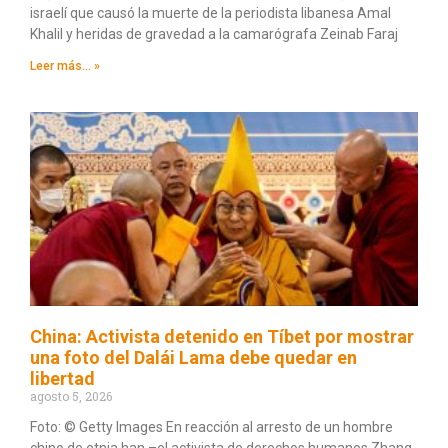
israelí que causó la muerte de la periodista libanesa Amal
Khalil y heridas de gravedad a la camarógrafa Zeinab Faraj
Leer más... »
China: Activista detenido en Tíbet por mostrar
una foto del Dalái Lama debe quedar en
libertad
agosto 5, 2026
Foto: © Getty Images En reacción al arresto de un hombre