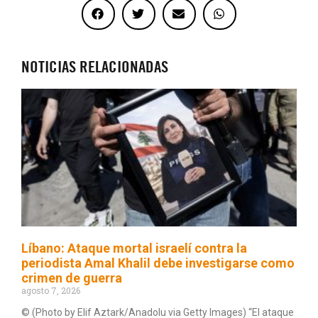
NOTICIAS RELACIONADAS
Líbano: Ataque mortal israelí contra la
periodista Amal Khalil debe investigarse como
crimen de guerra
agosto 7, 2026
© (Photo by Elif Aztark/Anadolu via Getty Images) “El ataque