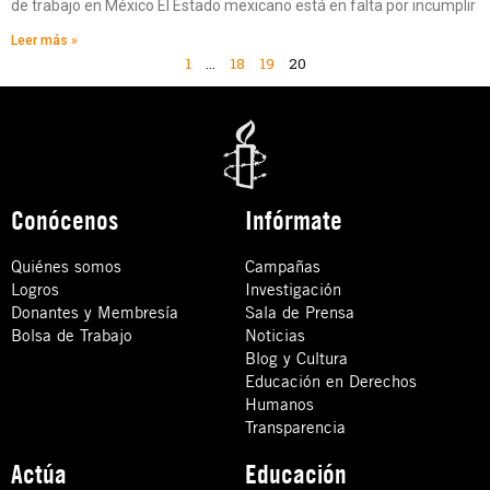
de trabajo en México El Estado mexicano está en falta por incumplir
Leer más »
1
…
18
19
20
Conócenos
Infórmate
Quiénes somos
Campañas
Logros
Investigación
Donantes y Membresía
Sala de Prensa
Bolsa de Trabajo
Noticias
Blog y Cultura
Educación en Derechos
Humanos
Transparencia
Actúa
Educación