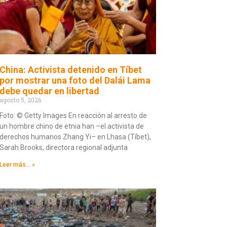
China: Activista detenido en Tíbet
por mostrar una foto del Dalái Lama
debe quedar en libertad
agosto 5, 2026
Foto: © Getty Images En reacción al arresto de
un hombre chino de etnia han –el activista de
derechos humanos Zhang Yi– en Lhasa (Tíbet),
Sarah Brooks, directora regional adjunta
Leer más... »