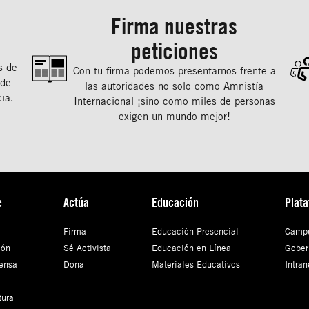
Firma nuestras
peticiones
s de
Con tu ﬁrma podemos presentarnos frente a
 de
las autoridades no solo como Amnistía
ia.
Internacional ¡sino como miles de personas
exigen un mundo mejor!
e
Actúa
Educación
Plat
Firma
Educación Presencial
Campu
ión
Sé Activista
Educación en Línea
Gober
ensa
Dona
Materiales Educativos
Intran
tura