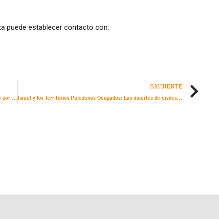
sta puede establecer contacto con:
SIGUIENTE
Global: Muertes y lesiones de manifestantes en todo el mundo por uso indebido de gas lacrimógeno – Actualización del sitio web interactivo
Israel y los Territorios Palestinos Ocupados: Las muertes de civiles y la destrucción generalizada de la última ofensiva en Gaza destacan el costo en vidas humanas del