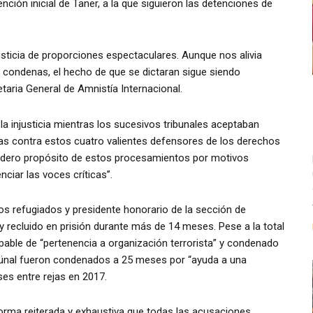
ión inicial de Taner, a la que siguieron las detenciones de
usticia de proporciones espectaculares. Aunque nos alivia
condenas, el hecho de que se dictaran sigue siendo
taria General de Amnistía Internacional.
la injusticia mientras los sucesivos tribunales aceptaban
s contra estos cuatro valientes defensores de los derechos
adero propósito de estos procesamientos por motivos
nciar las voces críticas”.
os refugiados y presidente honorario de la sección de
y recluido en prisión durante más de 14 meses. Pese a la total
lpable de “pertenencia a organización terrorista” y condenado
y Günal fueron condenados a 25 meses por “ayuda a una
es entre rejas en 2017.
 forma reiterada y exhaustiva que todas las acusaciones