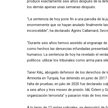
produce exactamente seis años después de la detenc
los demás apenas unas semanas después.
“La sentencia de hoy pone fin a una parodia de la j
enormemente que se hayan anulado finalmente las 
inconcebible”, ha declarado Agnès Callamard, Secre
“Durante seis años hemos asistido al engranaje de 
como hechos las denuncias infundadas presentada
humanos. La sentencia de hoy ha revelado el verd
políticos: utilizar los tribunales como arma para sile
Taner Kılıç, abogado defensor de los derechos de l
Amnistía en Turquía, fue detenido en junio de 2017 
falta de pruebas, en julio de 2020 fue declarado cu
a seis años y tres meses de prisión. İdil, Özlem 
organización terrorista” y pasaron más de tres mes
A lo largo de 12 vistas judiciales, se demostró de