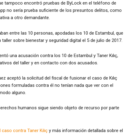
que tampoco encontró pruebas de ByLock en el teléfono de
app no sería prueba suficiente de los presuntos delitos, como
lativa a otro demandante.
raban entre las 10 personas, apodadas los 10 de Estambul, que
taller sobre bienestar y seguridad digital el 5 de julio de 2017.
sentó una acusación contra los 10 de Estambul y Taner Kılıç,
ativos del taller y en contacto con dos acusados.
uez aceptó la solicitud del fiscal de fusionar el caso de Kılıç
ciones formuladas contra él no tenían nada que ver con el
 modo alguno.
derechos humanos sigue siendo objeto de recurso por parte
l caso contra Taner Kılıç
y más información detallada sobre el