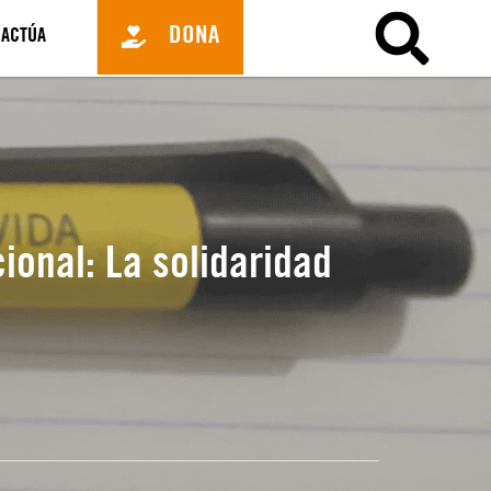
DONA
ACTÚA
ional: La solidaridad