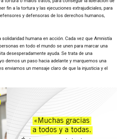
ra tortura o malos tratos, para conseguir la liberación de
fin a la tortura y las ejecuciones extrajudiciales, para
 defensores y defensoras de los derechos humanos,
la solidaridad humana en acción. Cada vez que Amnistía
e personas en todo el mundo se unen para marcar una
esita desesperadamente ayuda. Se trata de una
 yo demos un paso hacia adelante y marquemos una
s enviamos un mensaje claro de que la injusticia y el