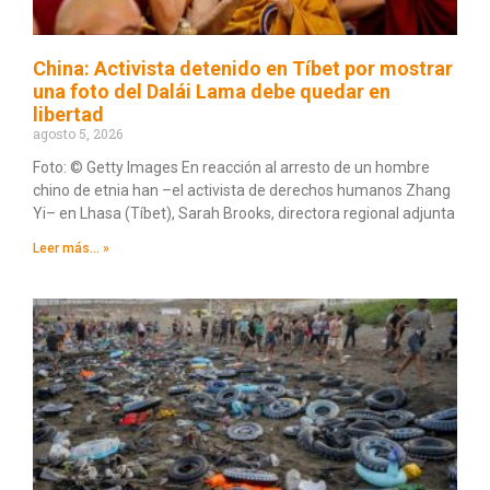
China: Activista detenido en Tíbet por mostrar
una foto del Dalái Lama debe quedar en
libertad
agosto 5, 2026
Foto: © Getty Images En reacción al arresto de un hombre
chino de etnia han –el activista de derechos humanos Zhang
Yi– en Lhasa (Tíbet), Sarah Brooks, directora regional adjunta
Leer más... »