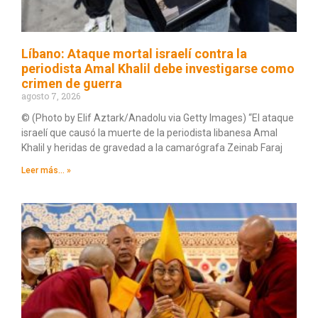
Líbano: Ataque mortal israelí contra la
periodista Amal Khalil debe investigarse como
crimen de guerra
agosto 7, 2026
© (Photo by Elif Aztark/Anadolu via Getty Images) “El ataque
israelí que causó la muerte de la periodista libanesa Amal
Khalil y heridas de gravedad a la camarógrafa Zeinab Faraj
Leer más... »