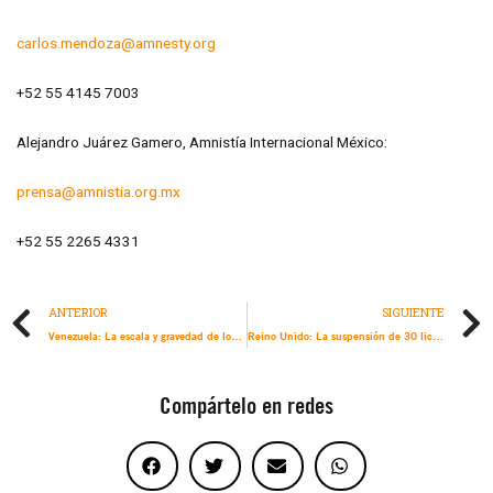
carlos.mendoza@amnesty.org
+52 55 4145 7003
Alejandro Juárez Gamero, Amnistía Internacional México:
prensa@amnistia.org.mx
+52 55 2265 4331
ANTERIOR
SIGUIENTE
Venezuela: La escala y gravedad de los crímenes en curso exigen acciones urgentes del fiscal de la CPI
Reino Unido: La suspensión de 30 licencias de exportación de armas a Israel es “demasiado limitada”
Compártelo en redes