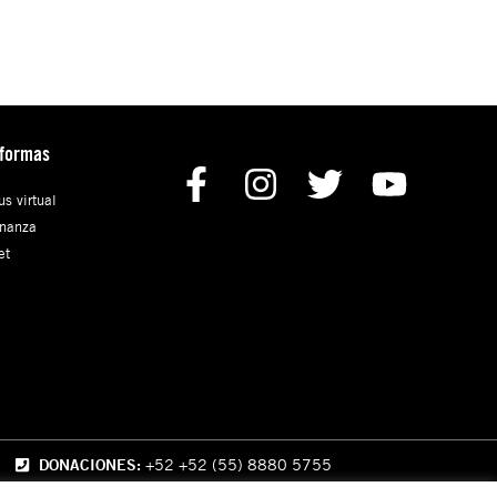
aformas
s virtual
nanza
et
DONACIONES:
+52 +52 (55) 8880 5755