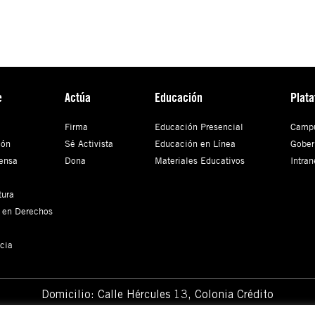
e
Actúa
Educación
Plat
Firma
Educación Presencial
Campu
ión
Sé Activista
Educación en Línea
Gober
ensa
Dona
Materiales Educativos
Intran
tura
 en Derechos
cia
Domicilio: Calle Hércules 13,
Colonia Crédito
Constructor, Benito Juárez, C.P. 03940 Ciudad de