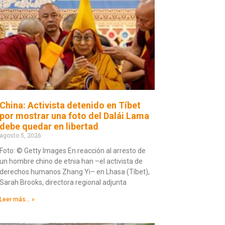
China: Activista detenido en Tíbet
por mostrar una foto del Dalái Lama
debe quedar en libertad
agosto 5, 2026
Foto: © Getty Images En reacción al arresto de
un hombre chino de etnia han –el activista de
derechos humanos Zhang Yi– en Lhasa (Tíbet),
Sarah Brooks, directora regional adjunta
Leer más... »