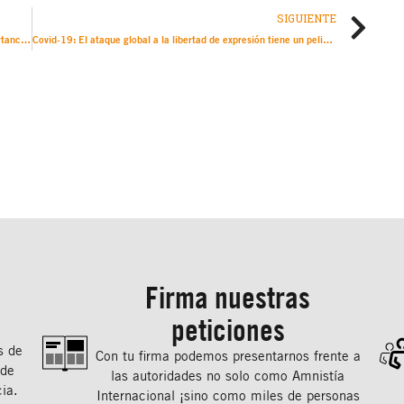
SIGUIENTE
UE: El premio otorgado al Proyecto Pegasus destaca la importancia de la libertad de medios de comunicación
Covid-19: El ataque global a la libertad de expresión tiene un peligroso impacto en la crisis de salud pública
Firma nuestras
peticiones
s de
Con tu ﬁrma podemos presentarnos frente a
 de
las autoridades no solo como Amnistía
ia.
Internacional ¡sino como miles de personas