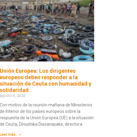
Unión Europea: Los dirigentes
europeos deben responder a la
situación de Ceuta con humanidad y
solidaridad
agosto 4, 2026
Con motivo de la reunión mañana de Ministerios
de Interior de los países europeos sobre la
respuesta de la Unión Europea (UE) a la situación
de Ceuta, Dinushika Dissanayake, directora
Leer más... »