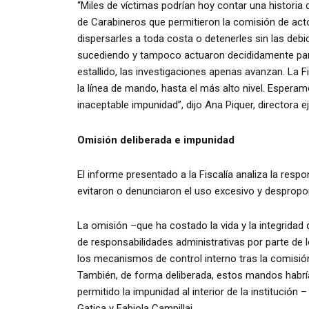
“Miles de víctimas podrían hoy contar una historia 
de Carabineros que permitieron la comisión de act
dispersarles a toda costa o detenerles sin las deb
sucediendo y tampoco actuaron decididamente para 
estallido, las investigaciones apenas avanzan. La F
la línea de mando, hasta el más alto nivel. Esper
inaceptable impunidad”, dijo Ana Piquer, directora e
Omisión deliberada e impunidad
El informe presentado a la Fiscalía analiza la respo
evitaron o denunciaron el uso excesivo y despropor
La omisión –que ha costado la vida y la integridad
de responsabilidades administrativas por parte de
los mecanismos de control interno tras la comisi
También, de forma deliberada, estos mandos habrían
permitido la impunidad al interior de la institució
Gatica y Fabiola Campillai.