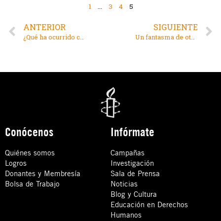
1
…
3
4
5
ANTERIOR
SIGUIENTE
¿Qué ha ocurrido con los derechos humanos de la población palestina?
Un fantasma de otro siglo: El regreso a Europa de las minas terrestres antipersonal
Conócenos
Infórmate
Quiénes somos
Campañas
Logros
Investigación
Donantes y Membresía
Sala de Prensa
Bolsa de Trabajo
Noticias
Blog y Cultura
Educación en Derechos
Humanos