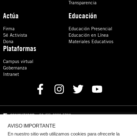
Transparencia
Actúa
Educación
Firma
Educación Presencial
Sé Activista
Educación en Línea
Dona
Materiales Educativos
Plataformas
Campus virtual
Gobernanza
Intranet
CONMUTADOR
: +52 (55) 8880 5730
AVISO IMPORTANTE
Domicilio: Calle Hércules 13,
Colonia Crédito Constructor,
Benito Juárez, C.P. 03940 Ciudad de México, CDMX
En nuestro sitio web utilizamos cookies para ofrecerle la