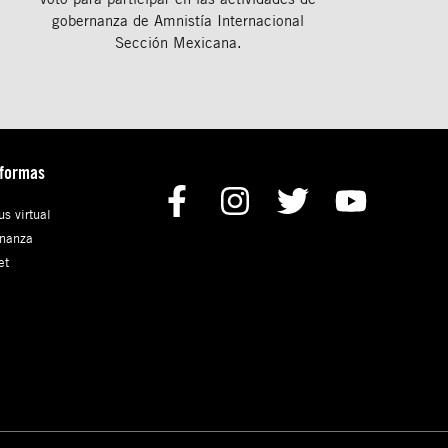
gobernanza de Amnistía Internacional
Sección Mexicana.
aformas
s virtual
nanza
et