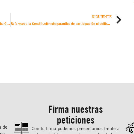
SIGUIENTE
El ataque deliberado de Israel contra la prisión de Evín, en Teherán, debe investigarse como crimen de guerra
Reformas a la Constitución sin garantías de participación ni deliberación pública ponen en riesgo los derechos humanos.
Firma nuestras
peticiones
s de
Con tu ﬁrma podemos presentarnos frente a
 de