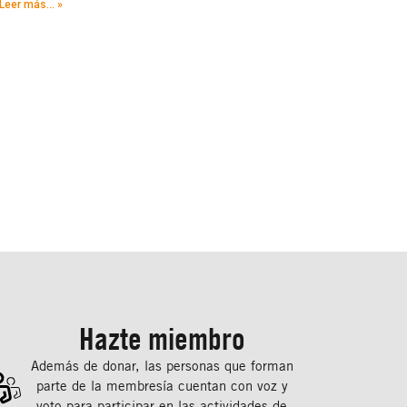
Leer más... »
Hazte miembro
Además de donar, las personas que forman
parte de la membresía cuentan con voz y
voto para participar en las actividades de