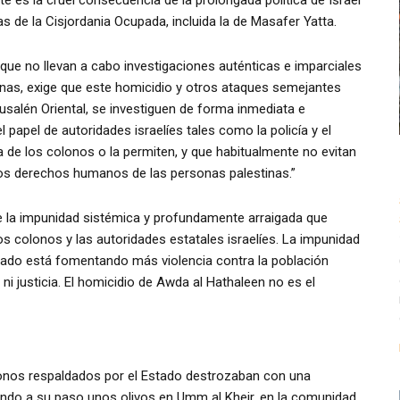
s de la Cisjordania Ocupada, incluida la de Masafer Yatta.
, que no llevan a cabo investigaciones auténticas e imparciales
nas, exige que este homicidio y otros ataques semejantes
usalén Oriental, se investiguen de forma inmediata e
 papel de autoridades israelíes tales como la policía y el
ia de los colonos o la permiten, y que habitualmente no evitan
 los derechos humanos de las personas palestinas.”
 de la impunidad sistémica y profundamente arraigada que
 colonos y las autoridades estatales israelíes. La impunidad
stado está fomentando más violencia contra la población
ni justicia. El homicidio de Awda al Hathaleen no es el
lonos respaldados por el Estado destrozaban con una
lando a su paso unos olivos en Umm al Kheir, en la comunidad