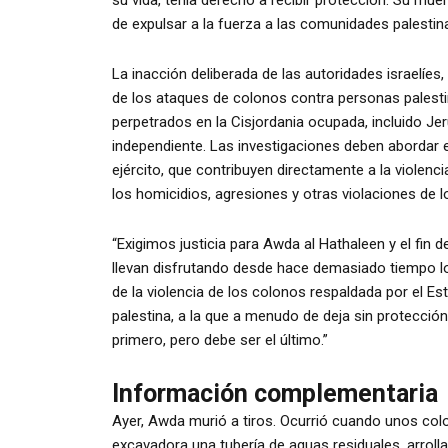
de expulsar a la fuerza a las comunidades palestina
La inacción deliberada de las autoridades israelíes
de los ataques de colonos contra personas palesti
perpetrados en la Cisjordania ocupada, incluido Jer
independiente. Las investigaciones deben abordar el
ejército, que contribuyen directamente a la violenc
los homicidios, agresiones y otras violaciones de
“Exigimos justicia para Awda al Hathaleen y el fin
llevan disfrutando desde hace demasiado tiempo los
de la violencia de los colonos respaldada por el E
palestina, a la que a menudo de deja sin protección 
primero, pero debe ser el último.”
Información complementaria
Ayer, Awda murió a tiros. Ocurrió cuando unos co
excavadora una tubería de aguas residuales, arrol