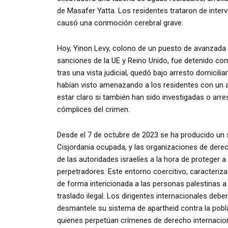
de Masafer Yatta. Los residentes trataron de interve
causó una conmoción cerebral grave.
Hoy, Yinon Levy, colono de un puesto de avanzada il
sanciones de la UE y Reino Unido, fue detenido co
tras una vista judicial, quedó bajo arresto domicilia
habían visto amenazando a los residentes con un ar
estar claro si también han sido investigadas o ar
cómplices del crimen.
Desde el 7 de octubre de 2023 se ha producido un s
Cisjordania ocupada, y las organizaciones de de
de las autoridades israelíes a la hora de proteger 
perpetradores. Este entorno coercitivo, caracterizad
de forma intencionada a las personas palestinas a 
traslado ilegal. Los dirigentes internacionales debe
desmantele su sistema de apartheid contra la pobla
quienes perpetúan crímenes de derecho internacio