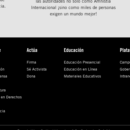
las autoridades no solo como Amnistía
ia.
Internacional ¡sino como miles de personas
exigen un mundo mejor!
e
Actúa
Educación
Plat
Firma
Educación Presencial
Campu
ión
Sé Activista
Educación en Línea
Gober
ensa
Dona
Materiales Educativos
Intran
tura
 en Derechos
cia