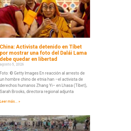
China: Activista detenido en Tíbet
por mostrar una foto del Dalái Lama
debe quedar en libertad
agosto 5, 2026
Foto: © Getty Images En reacción al arresto de
un hombre chino de etnia han –el activista de
derechos humanos Zhang Yi– en Lhasa (Tíbet),
Sarah Brooks, directora regional adjunta
Leer más... »