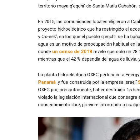
territorio maya q’eqchi’ de Santa María Cahabón, 
En 2015, las comunidades locales eligieron a Caa
proyecto hidroeléctrico que ha restringido el acc
y Ox-eek’, en los que el pueblo q’eqchi’ se ha ba
agua es un motivo de preocupación habitual en la
donde
un censo de 2018
reveló que sólo un 28 
mientras que el 42 % dependía del agua de lluvia, y
La planta hidroeléctrica OXEC pertenece a Energ
Panamá
, y fue construida por la empresa israelí
OXEC por, presuntamente, haber destruido 15 hec
violado la legislación internacional que consagra
consentimiento libre, previo e informado a cualqui