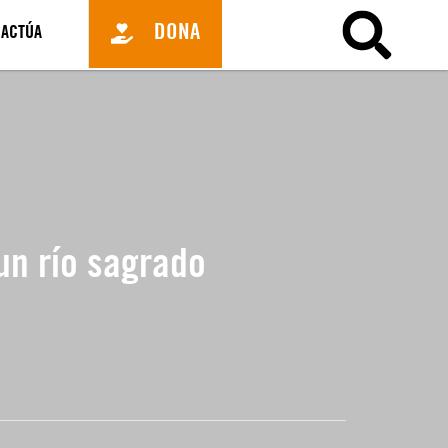
DONA
ACTÚA
un río sagrado