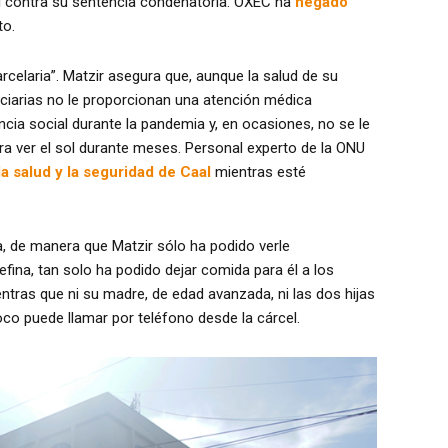
l contra su sentencia condenatoria. OXEC ha
negado
to.
rcelaria”. Matzir asegura que, aunque la salud de su
nciarias no le proporcionan una atención médica
cia social durante la pandemia y, en ocasiones, no se le
uiera ver el sol durante meses. Personal experto de la ONU
la salud y la seguridad de Caal
mientras esté
a, de manera que Matzir sólo ha podido verle
ina, tan solo ha podido dejar comida para él a los
entras que ni su madre, de edad avanzada, ni las dos hijas
oco puede llamar por teléfono desde la cárcel.