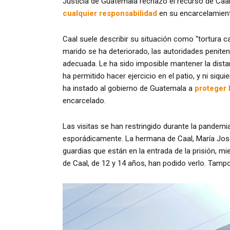
Justicia de Guatemala rechazó el recurso de Caa
cualquier responsabilidad
en su encarcelamien
Caal suele describir su situación como “tortura ca
marido se ha deteriorado, las autoridades penite
adecuada. Le ha sido imposible mantener la distan
ha permitido hacer ejercicio en el patio, y ni siq
ha instado al gobierno de Guatemala a
proteger 
encarcelado.
Las visitas se han restringido durante la pandemi
esporádicamente. La hermana de Caal, María Josef
guardias que están en la entrada de la prisión, mi
de Caal, de 12 y 14 años, han podido verlo. Tamp