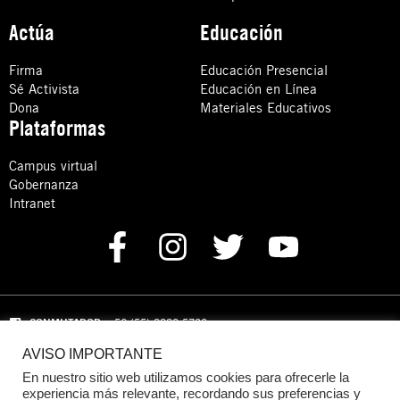
Actúa
Educación
Firma
Educación Presencial
Sé Activista
Educación en Línea
Dona
Materiales Educativos
Plataformas
Campus virtual
Gobernanza
Intranet
CONMUTADOR
: +52 (55) 8880 5730
AVISO IMPORTANTE
Domicilio: Calle Hércules 13,
Colonia Crédito Constructor,
Benito Juárez, C.P. 03940 Ciudad de México, CDMX
En nuestro sitio web utilizamos cookies para ofrecerle la
experiencia más relevante, recordando sus preferencias y