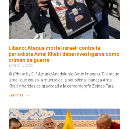
Líbano: Ataque mortal israelí contra la
periodista Amal Khalil debe investigarse como
crimen de guerra
agosto 7, 2026
© (Photo by Elif Aztark/Anadolu via Getty Images) “El ataque
israelí que causó la muerte de la periodista libanesa Amal
Khalil y heridas de gravedad a la camarógrafa Zeinab Faraj
Leer más... »