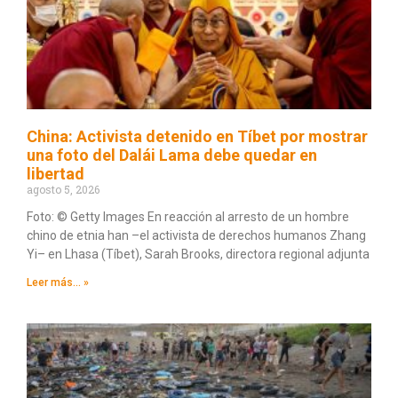
China: Activista detenido en Tíbet por mostrar
una foto del Dalái Lama debe quedar en
libertad
agosto 5, 2026
Foto: © Getty Images En reacción al arresto de un hombre
chino de etnia han –el activista de derechos humanos Zhang
Yi– en Lhasa (Tíbet), Sarah Brooks, directora regional adjunta
Leer más... »