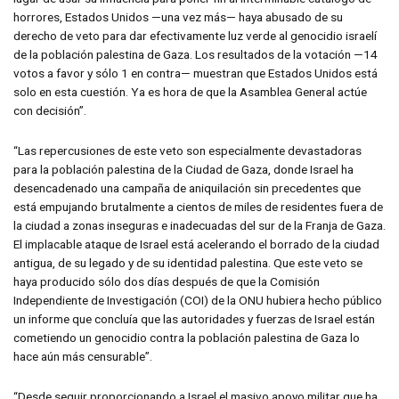
horrores, Estados Unidos —una vez más— haya abusado de su
derecho de veto para dar efectivamente luz verde al genocidio israelí
de la población palestina de Gaza. Los resultados de la votación —14
votos a favor y sólo 1 en contra— muestran que Estados Unidos está
solo en esta cuestión. Ya es hora de que la Asamblea General actúe
con decisión”.
“Las repercusiones de este veto son especialmente devastadoras
para la población palestina de la Ciudad de Gaza, donde Israel ha
desencadenado una campaña de aniquilación sin precedentes que
está empujando brutalmente a cientos de miles de residentes fuera de
la ciudad a zonas inseguras e inadecuadas del sur de la Franja de Gaza.
El implacable ataque de Israel está acelerando el borrado de la ciudad
antigua, de su legado y de su identidad palestina. Que este veto se
haya producido sólo dos días después de que la Comisión
Independiente de Investigación (COI) de la ONU hubiera hecho público
un informe que concluía que las autoridades y fuerzas de Israel están
cometiendo un genocidio contra la población palestina de Gaza lo
hace aún más censurable”.
“Desde seguir proporcionando a Israel el masivo apoyo militar que ha