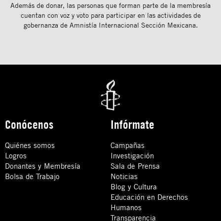
Además de donar, las personas que forman parte de la membresía
cuentan con voz y voto para participar en las actividades de
gobernanza de Amnistía Internacional Sección Mexicana.
Conócenos
Infórmate
Quiénes somos
Campañas
Logros
Investigación
Donantes y Membresía
Sala de Prensa
Bolsa de Trabajo
Noticias
Blog y Cultura
Educación en Derechos
Humanos
Transparencia