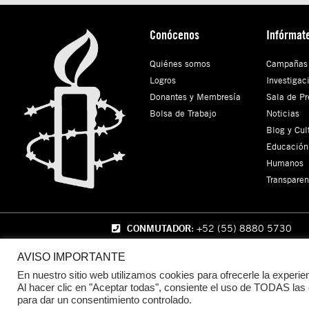
Conócenos
Infórmat
Quiénes somos
Campañas
Logros
Investigac
Donantes y Membresía
Sala de Pr
Bolsa de Trabajo
Noticias
Blog y Cul
Educación
Humanos
Transparen
CONMUTADOR
: +52 (55) 8880 5730
AVISO IMPORTANTE
En nuestro sitio web utilizamos cookies para ofrecerle la experie
Al hacer clic en "Aceptar todas", consiente el uso de TODAS las
© 2024 Amnistía Internacional México
para dar un consentimiento controlado.