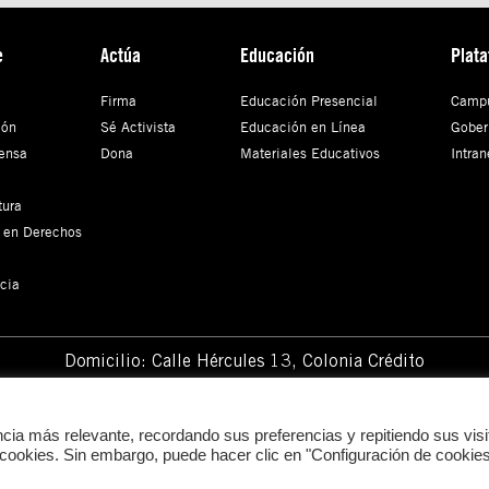
e
Actúa
Educación
Plat
Firma
Educación Presencial
Campu
ión
Sé Activista
Educación en Línea
Gober
ensa
Dona
Materiales Educativos
Intran
tura
 en Derechos
cia
Domicilio: Calle Hércules 13,
Colonia Crédito
Constructor, Benito Juárez, C.P. 03940 Ciudad de
México, CDMX
ncia más relevante, recordando sus preferencias y repitiendo sus visi
 cookies. Sin embargo, puede hacer clic en "Configuración de cookie