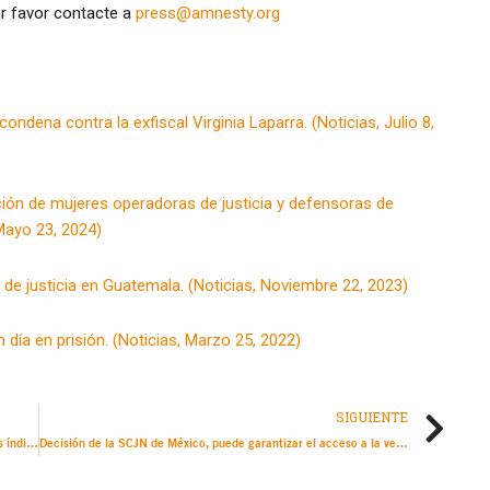
or favor contacte a
press@amnesty.org
ndena contra la exfiscal Virginia Laparra. (Noticias, Julio 8,
ción de mujeres operadoras de justicia y defensoras de
Mayo 23, 2024)
e justicia en Guatemala. (Noticias, Noviembre 22, 2023)
día en prisión. (Noticias, Marzo 25, 2022)
SIGUIENTE
Venezuela: Organizaciones internacionales condenan los altos índices de violencia y represión y exigen a las autoridades garantizar el derecho a la protesta y el respeto pleno a los derechos a la vida, integridad personal y la libertad.
Decisión de la SCJN de México, puede garantizar el acceso a la verdad en el caso de Ligia Ceballos, posible “bebé robada” en 1968 en España