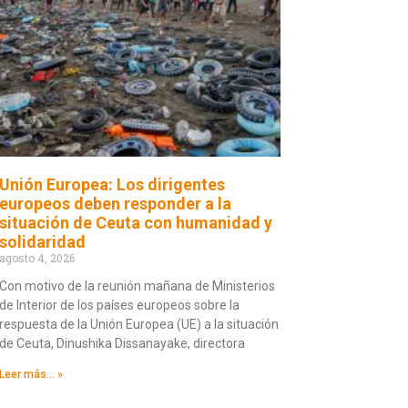
Unión Europea: Los dirigentes
europeos deben responder a la
situación de Ceuta con humanidad y
solidaridad
agosto 4, 2026
Con motivo de la reunión mañana de Ministerios
de Interior de los países europeos sobre la
respuesta de la Unión Europea (UE) a la situación
de Ceuta, Dinushika Dissanayake, directora
Leer más... »