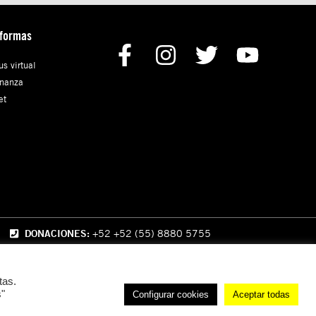
aformas
s virtual
nanza
et
DONACIONES:
+52 +52 (55) 8880 5755
tas.
s"
Configurar cookies
Aceptar todas
Política de Privacidad