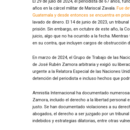
El 29 de julio de 2024, el periodista de 67 años, fu
años en la cárcel militar de Mariscal Zavala.
Fue det
Guatemala y desde entonces se encuentra en prisió
lavado de dinero. El 14 de junio de 2023, un tribun
prisión. Sin embargo, en octubre de este año, la Co
juicio, algo que no ha ocurrido a la fecha. Mientra
en su contra, que incluyen cargos de obstrucción d
En marzo de 2024, el Grupo de Trabajo de las Nacio
de José Rubén Zamora arbitraria y exigió su libera
urgente a la Relatora Especial de las Naciones Unid
detención del periodista e incluso hechos que podrí
Amnistía Internacional ha documentado numerosa
Zamora, incluido el derecho a la libertad personal e
justo. Se han documentado violaciones a su derec
abogados, el derecho a ser juzgado por un tribunal
indebidos y estrategias dilatorias, entre otras vuln