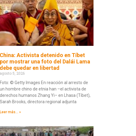
China: Activista detenido en Tíbet
por mostrar una foto del Dalái Lama
debe quedar en libertad
agosto 5, 2026
Foto: © Getty Images En reacción al arresto de
un hombre chino de etnia han –el activista de
derechos humanos Zhang Yi– en Lhasa (Tíbet),
Sarah Brooks, directora regional adjunta
Leer más... »