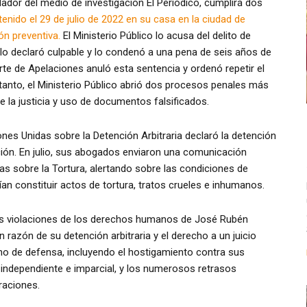
ndador del medio de investigación El Periódico, cumplirá dos
enido el 29 de julio de 2022 en su casa en la ciudad de
n preventiva.
El Ministerio Público lo acusa del delito de
al lo declaró culpable y lo condenó a una pena de seis años de
rte de Apelaciones anuló esta sentencia y ordenó repetir el
s tanto, el Ministerio Público abrió dos procesos penales más
e la justicia y uso de documentos falsificados.
nes Unidas sobre la Detención Arbitraria declaró la detención
ción. En julio, sus abogados enviaron una comunicación
as sobre la Tortura, alertando sobre las condiciones de
an constituir actos de tortura, tratos crueles e inhumanos.
s violaciones de los derechos humanos de José Rubén
n razón de su detención arbitraria y el derecho a un juicio
ho de defensa, incluyendo el hostigamiento contra sus
 independiente e imparcial, y los numerosos retrasos
eraciones.