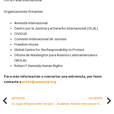
Corte Penal Internacional.
Organizaciones firmantes
Amnistía Internacional
Centro por la Justicia y el Derecho Internacional (CEJIL)
CIVICUS
Comisión Internacional de Juristas
Freedom House
Global Centre for the Responsibility to Protect
Oficina de Washington para Asuntos Latinoamericanos
(WOLA)
Robert F. Kennedy Human Rights
Para más información o concertar una entrevista, por favor
contacte a
press@amnesty.org
ANTERIOR
SIGUIENTE
Los Juegos Olímpicos deben ser para todas las mujeres, incluidas las musulmanas
Guatemala: Amnistía Internacional nombra a José Rubén Zamora preso de conciencia y exige su liberación