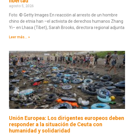
libertad
agosto 5, 2026
Foto: © Getty Images En reacción al arresto de un hombre
chino de etnia han –el activista de derechos humanos Zhang
Yi– en Lhasa (Tíbet), Sarah Brooks, directora regional adjunta
Leer más... »
Unión Europea: Los dirigentes europeos deben
responder a la situación de Ceuta con
humanidad y solidaridad