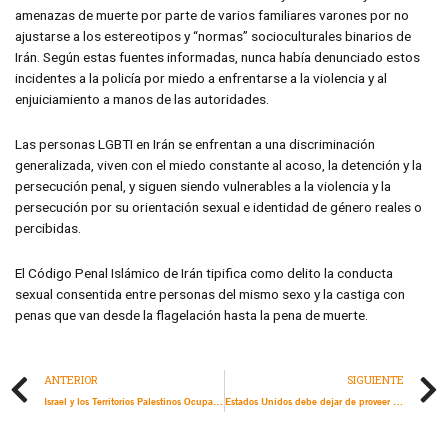
amenazas de muerte por parte de varios familiares varones por no
ajustarse a los estereotipos y “normas” socioculturales binarios de
Irán. Según estas fuentes informadas, nunca había denunciado estos
incidentes a la policía por miedo a enfrentarse a la violencia y al
enjuiciamiento a manos de las autoridades.
Las personas LGBTI en Irán se enfrentan a una discriminación
generalizada, viven con el miedo constante al acoso, la detención y la
persecución penal, y siguen siendo vulnerables a la violencia y la
persecución por su orientación sexual e identidad de género reales o
percibidas.
El Código Penal Islámico de Irán tipifica como delito la conducta
sexual consentida entre personas del mismo sexo y la castiga con
penas que van desde la flagelación hasta la pena de muerte.
ANTERIOR
SIGUIENTE
Israel y los Territorios Palestinos Ocupados: Una vez más, el ciclo de impunidad obliga a la población civil a pagar el precio de la escalada de hostilidades
Estados Unidos debe dejar de proveer armas usadas para reprimir protestas en Colombia