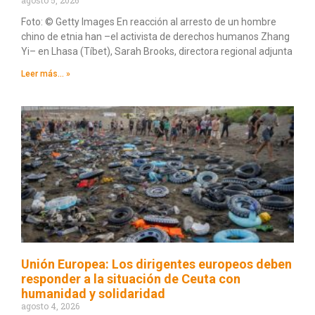
Foto: © Getty Images En reacción al arresto de un hombre
chino de etnia han –el activista de derechos humanos Zhang
Yi– en Lhasa (Tíbet), Sarah Brooks, directora regional adjunta
Leer más... »
Unión Europea: Los dirigentes europeos deben
responder a la situación de Ceuta con
humanidad y solidaridad
agosto 4, 2026