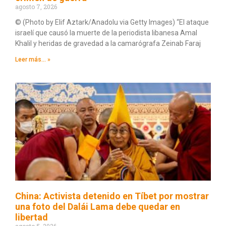
agosto 7, 2026
© (Photo by Elif Aztark/Anadolu via Getty Images) “El ataque
israelí que causó la muerte de la periodista libanesa Amal
Khalil y heridas de gravedad a la camarógrafa Zeinab Faraj
Leer más... »
China: Activista detenido en Tíbet por mostrar
una foto del Dalái Lama debe quedar en
libertad
agosto 5, 2026