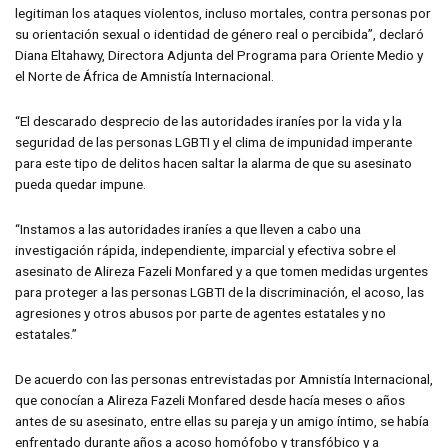
legitiman los ataques violentos, incluso mortales, contra personas por
su orientación sexual o identidad de género real o percibida”, declaró
Diana Eltahawy, Directora Adjunta del Programa para Oriente Medio y
el Norte de África de Amnistía Internacional.
“El descarado desprecio de las autoridades iraníes por la vida y la
seguridad de las personas LGBTI y el clima de impunidad imperante
para este tipo de delitos hacen saltar la alarma de que su asesinato
pueda quedar impune.
“Instamos a las autoridades iraníes a que lleven a cabo una
investigación rápida, independiente, imparcial y efectiva sobre el
asesinato de Alireza Fazeli Monfared y a que tomen medidas urgentes
para proteger a las personas LGBTI de la discriminación, el acoso, las
agresiones y otros abusos por parte de agentes estatales y no
estatales.”
De acuerdo con las personas entrevistadas por Amnistía Internacional,
que conocían a Alireza Fazeli Monfared desde hacía meses o años
antes de su asesinato, entre ellas su pareja y un amigo íntimo, se había
enfrentado durante años a acoso homófobo y transfóbico y a