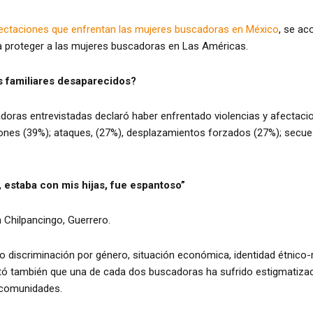
afectaciones que enfrentan las mujeres buscadoras en México
, se a
a proteger a las mujeres buscadoras en Las Américas.
 familiares desaparecidos?
adoras entrevistadas declaró haber enfrentado violencias y afectaci
nes (39%); ataques, (27%), desplazamientos forzados (27%); secuestr
 estaba con mis hijas, fue espantoso”
Chilpancingo, Guerrero.
discriminación por género, situación económica, identidad étnico-ra
ctó también que una de cada dos buscadoras ha sufrido estigmatizaci
y comunidades.