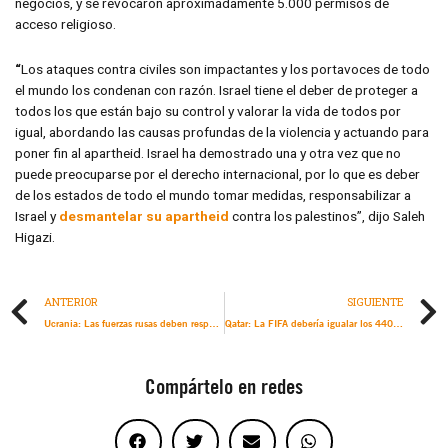
negocios, y se revocaron aproximadamente 5.000 permisos de
acceso religioso.
“
Los ataques contra civiles son impactantes y los portavoces de todo
el mundo los condenan con razón. Israel tiene el deber de proteger a
todos los que están bajo su control y valorar la vida de todos por
igual, abordando las causas profundas de la violencia y actuando para
poner fin al apartheid. Israel ha demostrado una y otra vez que no
puede preocuparse por el derecho internacional, por lo que es deber
de los estados de todo el mundo tomar medidas, responsabilizar a
Israel y
desmantelar su apartheid
contra los palestinos”, dijo Saleh
Higazi.
ANTERIOR
SIGUIENTE
Ucrania: Las fuerzas rusas deben responder ante la justicia por crímenes de guerra en la provincia de Kiev: nueva investigación
Qatar: La FIFA debería igualar los 440 millones de dólares de la dotación en premios de la Copa Mundial para financiar un gran programa de indemnización para la población trabajadora migrante objeto de abusos
Compártelo en redes