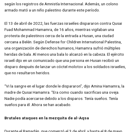
según los registros de Amnistía Internacional. Además, un colono
armado mató a un niño palestino durante este período.
El 13 de abril de 2022, las fuerzas israelíes dispararon contra Qusai
Fuad Mohammad Hamamra, de 16 años, mientras vigilaban una
protesta de palestinos cerca de la entrada a Husan, una ciudad
cercana a Belén. Según Defense for Children International Palestina,
una organización de derechos humanos, Hamamra sufrió múltiples
heridas de bala. Al menos una bala lo alcanzó en la cabeza. El ejército
israelí dijo en un comunicado que una persona en Husan recibió un
disparo después de lanzar un cóctel molotov a los soldados israelíes,
que no resultaron heridos.
“Vi la sangre en el lugar donde le dispararon”, dijo Amina Hamamra, la
madre de Qusai Hamamra. “Era como cuando sacrificas una oveja.
Nadie podía acercarse debido a los disparos. Tenía sueños. Tenía
sueños para él. Ahora se han acabado.
Brutales ataques en la mezquita de al-Aqsa
Durante el Ramadán, que comenzó el 3 de abril, y hasta el 8 de mayo,