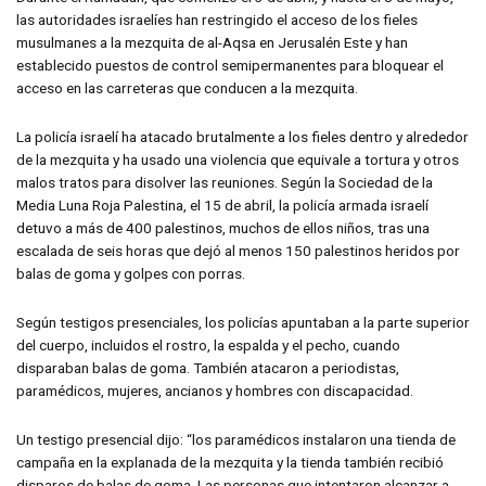
las autoridades israelíes han restringido el acceso de los fieles
musulmanes a la mezquita de al-Aqsa en Jerusalén Este y han
establecido puestos de control semipermanentes para bloquear el
acceso en las carreteras que conducen a la mezquita.
La policía israelí ha atacado brutalmente a los fieles dentro y alrededor
de la mezquita y ha usado una violencia que equivale a tortura y otros
malos tratos para disolver las reuniones. Según la Sociedad de la
Media Luna Roja Palestina, el 15 de abril, la policía armada israelí
detuvo a más de 400 palestinos, muchos de ellos niños, tras una
escalada de seis horas que dejó al menos 150 palestinos heridos por
balas de goma y golpes con porras.
Según testigos presenciales, los policías apuntaban a la parte superior
del cuerpo, incluidos el rostro, la espalda y el pecho, cuando
disparaban balas de goma. También atacaron a periodistas,
paramédicos, mujeres, ancianos y hombres con discapacidad.
Un testigo presencial dijo: “los paramédicos instalaron una tienda de
campaña en la explanada de la mezquita y la tienda también recibió
disparos de balas de goma. Las personas que intentaron alcanzar a