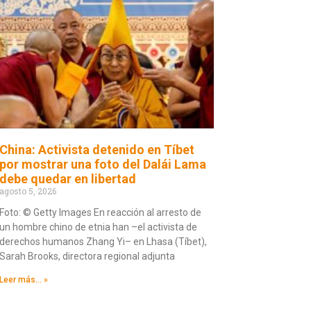
China: Activista detenido en Tíbet
por mostrar una foto del Dalái Lama
debe quedar en libertad
agosto 5, 2026
Foto: © Getty Images En reacción al arresto de
un hombre chino de etnia han –el activista de
derechos humanos Zhang Yi– en Lhasa (Tíbet),
Sarah Brooks, directora regional adjunta
Leer más... »