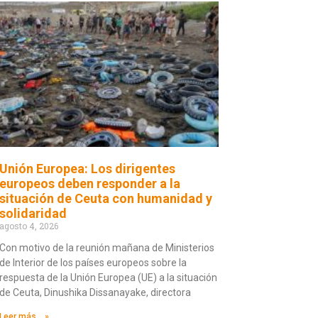
Unión Europea: Los dirigentes
europeos deben responder a la
situación de Ceuta con humanidad y
solidaridad
agosto 4, 2026
Con motivo de la reunión mañana de Ministerios
de Interior de los países europeos sobre la
respuesta de la Unión Europea (UE) a la situación
de Ceuta, Dinushika Dissanayake, directora
Leer más... »