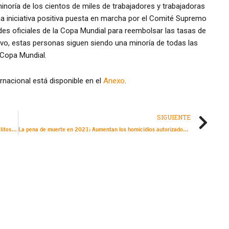
noría de los cientos de miles de trabajadores y trabajadoras
a iniciativa positiva puesta en marcha por el Comité Supremo
es oficiales de la Copa Mundial para reembolsar las tasas de
evo, estas personas siguen siendo una minoría de todas las
 Copa Mundial.
rnacional está disponible en el
Anexo
.
SIGUIENTE
Israel/TPO: El aumento de los homicidios ilegítimos y otros delitos destaca la necesidad urgente de poner fin al apartheid de Israel contra los palestinos
La pena de muerte en 2021: Aumentan los homicidios autorizados por el Estado en Irán y Arabia Saudita