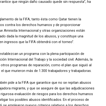
garantice que ningún daño causado quede sin respuesta”, ha
eglamento de la FIFA, tanto ésta como Qatar tienen la
busos contra los derechos humanos y de proporcionar
que Amnistía Internacional y otras organizaciones están
cado dada la magnitud de los abusos, y constituye una
en ingresos que la FIFA obtendrá con el torneo”.
e establezcan un programa con la plena participación de
ción Internacional del Trabajo y la sociedad civil. Además, la
 otros programas de reparación, como el plan que siguió al
 el que murieron más de 1.300 trabajadores y trabajadoras.
mbién pide a la FIFA que garantice que no se repitan abusos
jadora migrante, y que se asegure de que las adjudicaciones
a rigurosa evaluación de riesgos para los derechos humanos
itigar los posibles abusos identificados. En el proceso de
6 se emplearon nuevos criterios relativos a los derechos