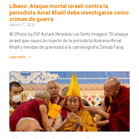
Líbano: Ataque mortal israelí contra la
periodista Amal Khalil debe investigarse como
crimen de guerra
agosto 7, 2026
© (Photo by Elif Aztark/Anadolu via Getty Images) “El ataque
israelí que causó la muerte de la periodista libanesa Amal
Khalil y heridas de gravedad a la camarógrafa Zeinab Faraj
Leer más... »