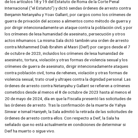
de los artículos 18 y 19 del Estatuto de Roma de la Corte Penal
Internacional (“el Estatuto”) y dictó sendas órdenes de arresto contra
Benjamin Netanyahu y Yoav Gallant, por cargos como los crímenes de
guerra de privación del acceso a alimentos como método de guerra y
por dirigir intencionadamente un ataque contra la población civil; y por
los crímenes de lesa humanidad de asesinato, persecución y otros
actos inhumanos. La misma Sala dictó también una orden de arresto
contra Mohammed Diab Ibrahim al Masri (Deif) por cargos desde el 7
de octubre de 2023, incluidos los crímenes de lesa humanidad de
asesinato, tortura, violación y otras formas de violencia sexual y los
crímenes de guerra de asesinato, dirigir intencionadamente ataques
contra población civil, toma de rehenes, violación y otras formas de
violencia sexual, trato cruel y ultrajes contra la dignidad personal. Las
órdenes de arresto contra Netanyahu y Gallant se refieren a crímenes
cometidos desde al menos el 8 de octubre de 2023 hasta al menos el
20 de mayo de 2024, día en que la Fiscalía presentó las solicitudes de
las órdenes de arresto. Tras la confirmación de la muerte de Yahya
Sinwar e Ismail Haniyeh, la Sala admitió la retirada de las solicitudes de
órdenes de arresto contra ellos. Con respecto a Deif, la Sala ha
señalado que no está actualmente en condiciones de determinar si
Deif ha muerto o sigue vivo.