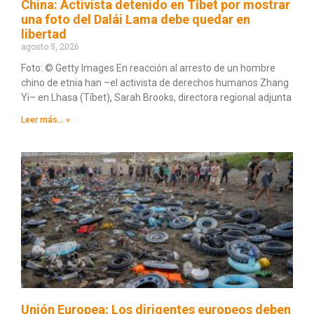
China: Activista detenido en Tíbet por mostrar
una foto del Dalái Lama debe quedar en
libertad
agosto 5, 2026
Foto: © Getty Images En reacción al arresto de un hombre
chino de etnia han –el activista de derechos humanos Zhang
Yi– en Lhasa (Tíbet), Sarah Brooks, directora regional adjunta
Leer más... »
Unión Europea: Los dirigentes europeos deben