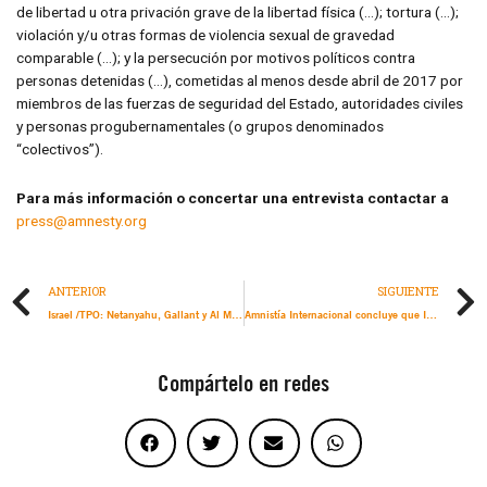
de libertad u otra privación grave de la libertad física (…); tortura (…);
violación y/u otras formas de violencia sexual de gravedad
comparable (…); y la persecución por motivos políticos contra
personas detenidas (…), cometidas al menos desde abril de 2017 por
miembros de las fuerzas de seguridad del Estado, autoridades civiles
y personas progubernamentales (o grupos denominados
“colectivos”).
Para más información o concertar una entrevista contactar a
press@amnesty.org
ANTERIOR
SIGUIENTE
Israel /TPO: Netanyahu, Gallant y Al Masri deben responder ante la justicia en la Corte Penal Internacional por cargos de crímenes de guerra y crímenes de lesa humanidad
Amnistía Internacional concluye que Israel está cometiendo genocidio contra la población palestina de Gaza
Compártelo en redes