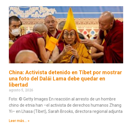
China: Activista detenido en Tíbet por mostrar
una foto del Dalái Lama debe quedar en
libertad
agosto 5, 2026
Foto: © Getty Images En reacción al arresto de un hombre
chino de etnia han –el activista de derechos humanos Zhang
Yi– en Lhasa (Tíbet), Sarah Brooks, directora regional adjunta
Leer más... »