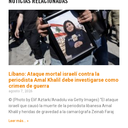
NOTICIAS RELACIONADAS
Líbano: Ataque mortal israelí contra la
periodista Amal Khalil debe investigarse como
crimen de guerra
agosto 7, 2026
© (Photo by Elif Aztark/Anadolu via Getty Images) “El ataque
israelí que causó la muerte de la periodista libanesa Amal
Khalil y heridas de gravedad a la camarógrafa Zeinab Faraj
Leer más... »