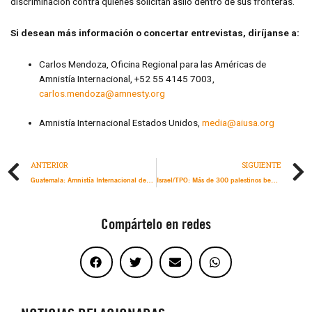
discriminación contra quienes solicitan asilo dentro de sus fronteras.
Si desean más información o concertar entrevistas, diríjanse a:
Carlos Mendoza, Oficina Regional para las Américas de
Amnistía Internacional, +52 55 4145 7003,
carlos.mendoza@amnesty.org
Amnistía Internacional Estados Unidos,
media@aiusa.org
ANTERIOR
SIGUIENTE
Guatemala: Amnistía Internacional denuncia nuevo retraso injustificado en el juicio contra presa de conciencia Virginia Laparra
Israel/TPO: Más de 300 palestinos beduinos se enfrentan a desalojos forzosos tras la demolición masiva de viviendas en el Néguev/Naqab
Compártelo en redes