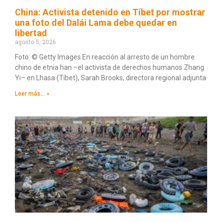
China: Activista detenido en Tíbet por mostrar
una foto del Dalái Lama debe quedar en
libertad
agosto 5, 2026
Foto: © Getty Images En reacción al arresto de un hombre
chino de etnia han –el activista de derechos humanos Zhang
Yi– en Lhasa (Tíbet), Sarah Brooks, directora regional adjunta
Leer más... »