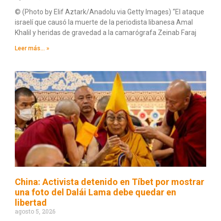
© (Photo by Elif Aztark/Anadolu via Getty Images) “El ataque
israelí que causó la muerte de la periodista libanesa Amal
Khalil y heridas de gravedad a la camarógrafa Zeinab Faraj
Leer más... »
China: Activista detenido en Tíbet por mostrar
una foto del Dalái Lama debe quedar en
libertad
agosto 5, 2026