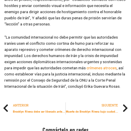
hostiles y enviar contenido visual e información que necesita el
enemigo para dirigir acciones de hostigamiento contra el honorable
pueblo de Irán”, Y añadió que las duras penas de prisión servirían de
“lección” a otras personas.
“La comunidad internacional no debe permitir que las autoridades
iraníes usen el conflicto como cortina de humo para reforzar su
aparato represivo y cometer crímenes de derecho internacional con
impunidad. Los derechos humanos de Irán y la crisis de impunidad
exigen acciones diplomáticas internacionales urgentes y sostenidas
para impedir que las autoridades cometan más
crímenes atroces
, así
como establecer vías para la justicia internacional, incluso mediante la
remisión por el Consejo de Seguridad de la ONU a la Corte Penal
Internacional de la situación de Irán”, concluyó Erika Guevara Rosas.
ANTERIOR
SIGUIENTE
Brooklyn Rivera debe ser liberado antes de que sea demasiado tarde
Muerte de Brooklyn Rivera bajo custodia estatal debe ser investigada con prontitud y de manera efectiva e independiente
Compártelo en redes