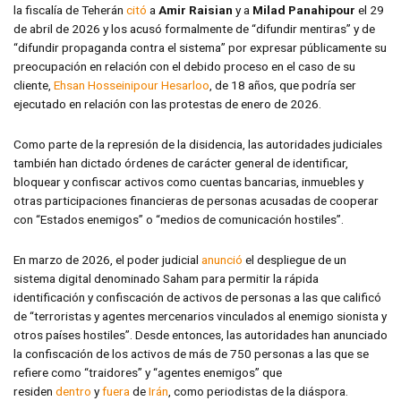
la fiscalía de Teherán
citó
a
Amir Raisian
y a
Milad Panahipour
el 29
de abril de 2026 y los acusó formalmente de “difundir mentiras” y de
“difundir propaganda contra el sistema” por expresar públicamente su
preocupación en relación con el debido proceso en el caso de su
cliente,
Ehsan Hosseinipour Hesarloo
, de 18 años, que podría ser
ejecutado en relación con las protestas de enero de 2026.
Como parte de la represión de la disidencia, las autoridades judiciales
también han dictado órdenes de carácter general de identificar,
bloquear y confiscar activos como cuentas bancarias, inmuebles y
otras participaciones financieras de personas acusadas de cooperar
con “Estados enemigos” o “medios de comunicación hostiles”.
En marzo de 2026, el poder judicial
anunció
el despliegue de un
sistema digital denominado Saham para permitir la rápida
identificación y confiscación de activos de personas a las que calificó
de “terroristas y agentes mercenarios vinculados al enemigo sionista y
otros países hostiles”. Desde entonces, las autoridades han anunciado
la confiscación de los activos de más de 750 personas a las que se
refiere como “traidores” y “agentes enemigos” que
residen
dentro
y
fuera
de
Irán
, como periodistas de la diáspora.