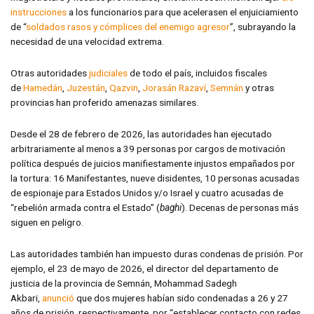
instrucciones
a los funcionarios para que acelerasen el enjuiciamiento
de “
soldados rasos y cómplices del enemigo agresor
”, subrayando la
necesidad de una velocidad extrema.
Otras autoridades
judiciales
de todo el país, incluidos fiscales
de
Hamedán
,
Juzestán
,
Qazvin
,
Jorasán Razaví
,
Semnán
y otras
provincias han proferido amenazas similares.
Desde el 28 de febrero de 2026, las autoridades han ejecutado
arbitrariamente al menos a 39 personas por cargos de motivación
política después de juicios manifiestamente injustos empañados por
la tortura: 16 Manifestantes, nueve disidentes, 10 personas acusadas
de espionaje para Estados Unidos y/o Israel y cuatro acusadas de
“rebelión armada contra el Estado” (
baghi
). Decenas de personas más
siguen en peligro.
Las autoridades también han impuesto duras condenas de prisión. Por
ejemplo, el 23 de mayo de 2026, el director del departamento de
justicia de la provincia de Semnán, Mohammad Sadegh
Akbari,
anunció
que dos mujeres habían sido condenadas a 26 y 27
años de prisión, respectivamente, por “establecer contacto con redes