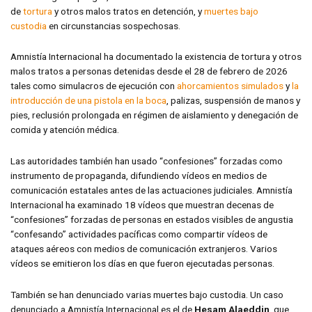
de
tortura
y otros malos tratos en detención, y
muertes bajo
custodia
en circunstancias sospechosas.
Amnistía Internacional ha documentado la existencia de tortura y otros
malos tratos a personas detenidas desde el 28 de febrero de 2026
tales como simulacros de ejecución con
ahorcamientos simulados
y
la
introducción de una pistola en la boca
, palizas, suspensión de manos y
pies, reclusión prolongada en régimen de aislamiento y denegación de
comida y atención médica.
Las autoridades también han usado “confesiones” forzadas como
instrumento de propaganda, difundiendo vídeos en medios de
comunicación estatales antes de las actuaciones judiciales. Amnistía
Internacional ha examinado 18 vídeos que muestran decenas de
“confesiones” forzadas de personas en estados visibles de angustia
“confesando” actividades pacíficas como compartir vídeos de
ataques aéreos con medios de comunicación extranjeros. Varios
vídeos se emitieron los días en que fueron ejecutadas personas.
También se han denunciado varias muertes bajo custodia. Un caso
denunciado a Amnistía Internacional es el de
Hesam Alaeddin
, que