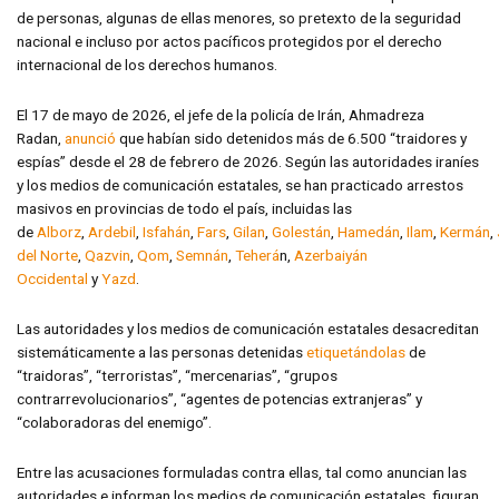
de personas, algunas de ellas menores, so pretexto de la seguridad
nacional e incluso por actos pacíficos protegidos por el derecho
internacional de los derechos humanos.
El 17 de mayo de 2026, el jefe de la policía de Irán, Ahmadreza
Radan,
anunció
que habían sido detenidos más de 6.500 “traidores y
espías” desde el 28 de febrero de 2026. Según las autoridades iraníes
y los medios de comunicación estatales, se han practicado arrestos
masivos en provincias de todo el país, incluidas las
de
Alborz
,
Ardebil
,
Isfahán
,
Fars
,
Gilan
,
Golestán
,
Hamedán
,
Ilam
,
Kermán
,
del Norte
,
Qazvin
,
Qom
,
Semnán
,
Teherá
n,
Azerbaiyán
Occidental
y
Yazd
.
Las autoridades y los medios de comunicación estatales desacreditan
sistemáticamente a las personas detenidas
etiquetándolas
de
“traidoras”, “terroristas”, “mercenarias”, “grupos
contrarrevolucionarios”, “agentes de potencias extranjeras” y
“colaboradoras del enemigo”.
Entre las acusaciones formuladas contra ellas, tal como anuncian las
autoridades e informan los medios de comunicación estatales, figuran