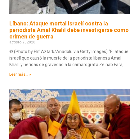
Líbano: Ataque mortal israelí contra la
periodista Amal Khalil debe investigarse como
crimen de guerra
agosto 7, 2026
© (Photo by Elif Aztark/Anadolu via Getty Images) “El ataque
israelí que causó la muerte de la periodista libanesa Amal
Khalil y heridas de gravedad a la camarógrafa Zeinab Faraj
Leer más... »