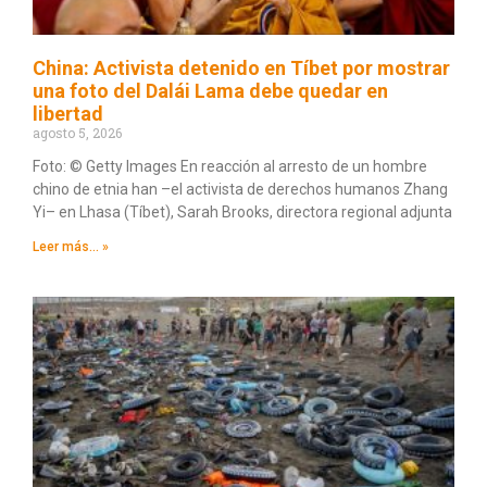
China: Activista detenido en Tíbet por mostrar
una foto del Dalái Lama debe quedar en
libertad
agosto 5, 2026
Foto: © Getty Images En reacción al arresto de un hombre
chino de etnia han –el activista de derechos humanos Zhang
Yi– en Lhasa (Tíbet), Sarah Brooks, directora regional adjunta
Leer más... »