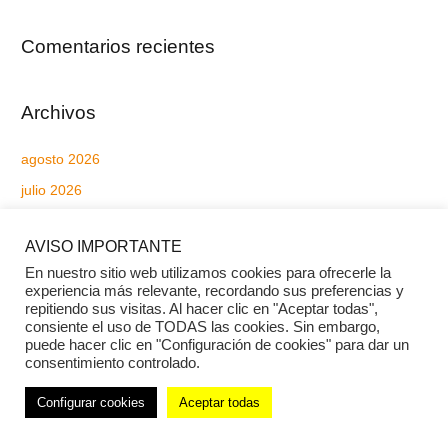
Comentarios recientes
Archivos
agosto 2026
julio 2026
junio 2026
AVISO IMPORTANTE
mayo 2026
En nuestro sitio web utilizamos cookies para ofrecerle la
abril 2026
experiencia más relevante, recordando sus preferencias y
repitiendo sus visitas. Al hacer clic en "Aceptar todas",
marzo 2026
consiente el uso de TODAS las cookies. Sin embargo,
febrero 2026
puede hacer clic en "Configuración de cookies" para dar un
consentimiento controlado.
enero 2026
Configurar cookies
Aceptar todas
diciembre 2025
noviembre 2025