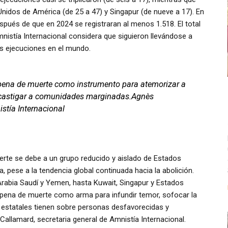
Unidos de América (de 25 a 47) y Singapur (de nueve a 17). En
pués de que en 2024 se registraran al menos 1.518. El total
nistía Internacional considera que siguieron llevándose a
s ejecuciones en el mundo.
a pena de muerte como instrumento para atemorizar a
 y castigar a comunidades marginadas.Agnès
stía Internacional
rte se debe a un grupo reducido y aislado de Estados
, pese a la tendencia global continuada hacia la abolición.
Arabia Saudí y Yemen, hasta Kuwait, Singapur y Estados
a pena de muerte como arma para infundir temor, sofocar la
es estatales tienen sobre personas desfavorecidas y
llamard, secretaria general de Amnistía Internacional.