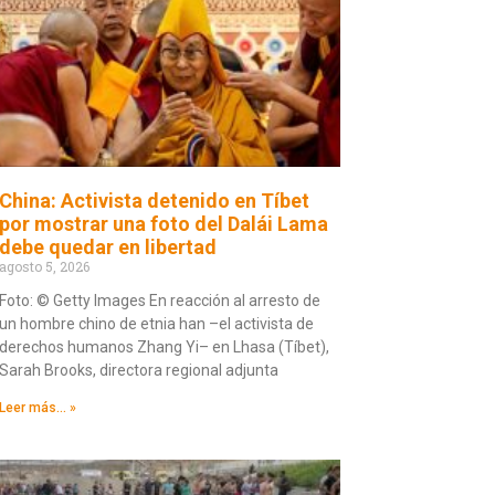
China: Activista detenido en Tíbet
por mostrar una foto del Dalái Lama
debe quedar en libertad
agosto 5, 2026
Foto: © Getty Images En reacción al arresto de
un hombre chino de etnia han –el activista de
derechos humanos Zhang Yi– en Lhasa (Tíbet),
Sarah Brooks, directora regional adjunta
Leer más... »