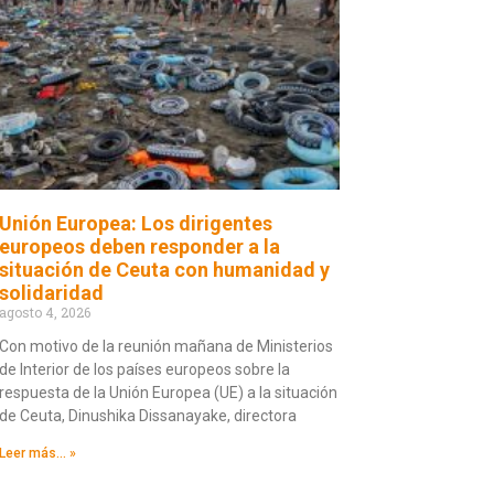
Unión Europea: Los dirigentes
europeos deben responder a la
situación de Ceuta con humanidad y
solidaridad
agosto 4, 2026
Con motivo de la reunión mañana de Ministerios
de Interior de los países europeos sobre la
respuesta de la Unión Europea (UE) a la situación
de Ceuta, Dinushika Dissanayake, directora
Leer más... »