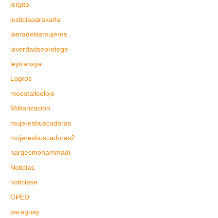
jorgito
justiciaparakarla
laeradelasmujeres
laverdadseprotege
leytransya
Logros
meestalloelojo
Militarizacion
mujeresbuscadoras
mujeresbuscadoras2
nargesmohammadi
Noticias
noticiase
OPED
paraguay