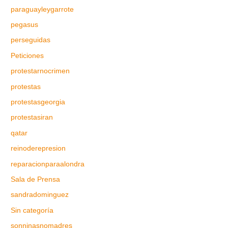
paraguayleygarrote
pegasus
perseguidas
Peticiones
protestarnocrimen
protestas
protestasgeorgia
protestasiran
qatar
reinoderepresion
reparacionparaalondra
Sala de Prensa
sandradominguez
Sin categoría
sonninasnomadres