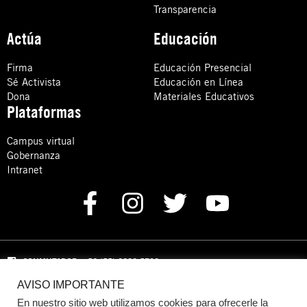
Transparencia
Actúa
Educación
Firma
Educación Presencial
Sé Activista
Educación en Línea
Dona
Materiales Educativos
Plataformas
Campus virtual
Gobernanza
Intranet
CONMUTADOR
: +52 (55) 8880 5730
AVISO IMPORTANTE
Domicilio: Calle Hércules 13,
Colonia Crédito Constructor,
Benito Juárez, C.P. 03940 Ciudad de México, CDMX
En nuestro sitio web utilizamos cookies para ofrecerle la