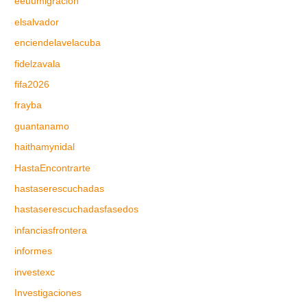
eeuumigracion
elsalvador
enciendelavelacuba
fidelzavala
fifa2026
frayba
guantanamo
haithamynidal
HastaEncontrarte
hastaserescuchadas
hastaserescuchadasfasedos
infanciasfrontera
informes
investexc
Investigaciones