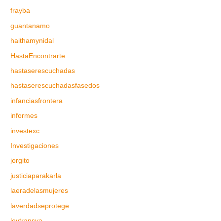
frayba
guantanamo
haithamynidal
HastaEncontrarte
hastaserescuchadas
hastaserescuchadasfasedos
infanciasfrontera
informes
investexc
Investigaciones
jorgito
justiciaparakarla
laeradelasmujeres
laverdadseprotege
leytransya