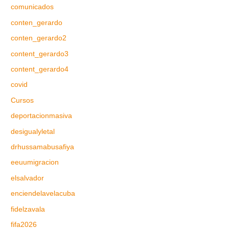
comunicados
conten_gerardo
conten_gerardo2
content_gerardo3
content_gerardo4
covid
Cursos
deportacionmasiva
desigualyletal
drhussamabusafiya
eeuumigracion
elsalvador
enciendelavelacuba
fidelzavala
fifa2026