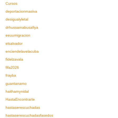
Cursos
deportacionmasiva
desigualyletal
drhussamabusafiya
eeuumigracion
elsalvador
enciendelavelacuba
fidelzavala
fifa2026
frayba
guantanamo
haithamynidal
HastaEncontrarte
hastaserescuchadas
hastaserescuchadasfasedos