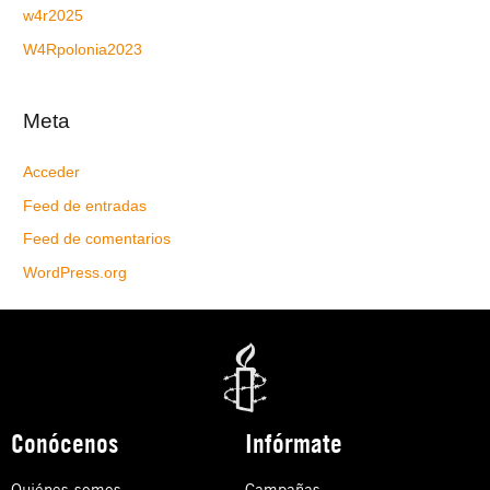
w4r2025
W4Rpolonia2023
Meta
Acceder
Feed de entradas
Feed de comentarios
WordPress.org
Conócenos
Infórmate
Quiénes somos
Campañas