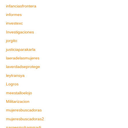
infanciasfrontera
informes
investexc
Investigaciones
jorgito
justiciaparakarla
laeradelasmujeres
laverdadseprotege
leytransya
Logros
meestalloelojo
Militarizacion
mujeresbuscadoras
mujeresbuscadoras2
nargesmohammadi