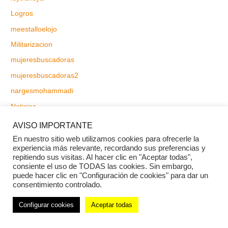
Logros
meestalloelojo
Militarizacion
mujeresbuscadoras
mujeresbuscadoras2
nargesmohammadi
Noticias
noticiase
AVISO IMPORTANTE
OPED
En nuestro sitio web utilizamos cookies para ofrecerle la
experiencia más relevante, recordando sus preferencias y
paraguay
repitiendo sus visitas. Al hacer clic en "Aceptar todas",
consiente el uso de TODAS las cookies. Sin embargo,
paraguayleygarrote
puede hacer clic en "Configuración de cookies" para dar un
pegasus
consentimiento controlado.
perseguidas
Configurar cookies
Aceptar todas
Peticiones