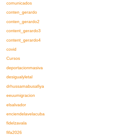
comunicados
conten_gerardo
conten_gerardo2
content_gerardo3
content_gerardo4
covid
Cursos
deportacionmasiva
desigualyletal
drhussamabusafiya
eeuumigracion
elsalvador
enciendelavelacuba
fidelzavala
fifa2026