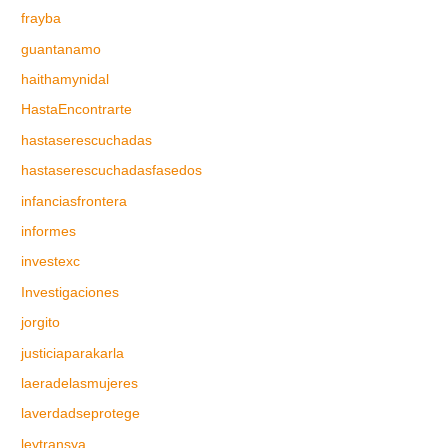
frayba
guantanamo
haithamynidal
HastaEncontrarte
hastaserescuchadas
hastaserescuchadasfasedos
infanciasfrontera
informes
investexc
Investigaciones
jorgito
justiciaparakarla
laeradelasmujeres
laverdadseprotege
leytransya