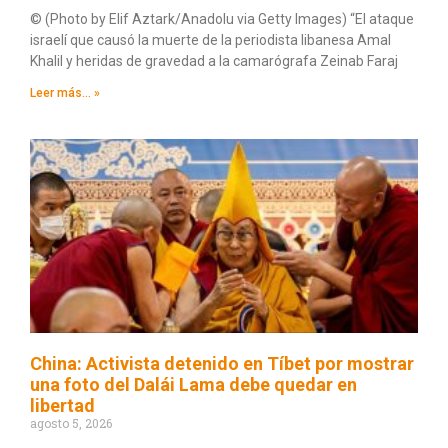
© (Photo by Elif Aztark/Anadolu via Getty Images) “El ataque
israelí que causó la muerte de la periodista libanesa Amal
Khalil y heridas de gravedad a la camarógrafa Zeinab Faraj
Leer más... »
China: Activista detenido en Tíbet por mostrar
una foto del Dalái Lama debe quedar en
libertad
agosto 5, 2026