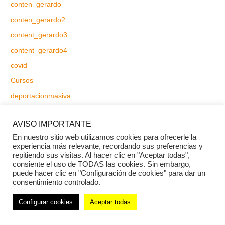
conten_gerardo
conten_gerardo2
content_gerardo3
content_gerardo4
covid
Cursos
deportacionmasiva
desigualyletal
AVISO IMPORTANTE
drhussamabusafiya
En nuestro sitio web utilizamos cookies para ofrecerle la
eeuumigracion
experiencia más relevante, recordando sus preferencias y
repitiendo sus visitas. Al hacer clic en "Aceptar todas",
elsalvador
consiente el uso de TODAS las cookies. Sin embargo,
enciendelavelacuba
puede hacer clic en "Configuración de cookies" para dar un
consentimiento controlado.
fidelzavala
Configurar cookies
Aceptar todas
fifa2026
frayba