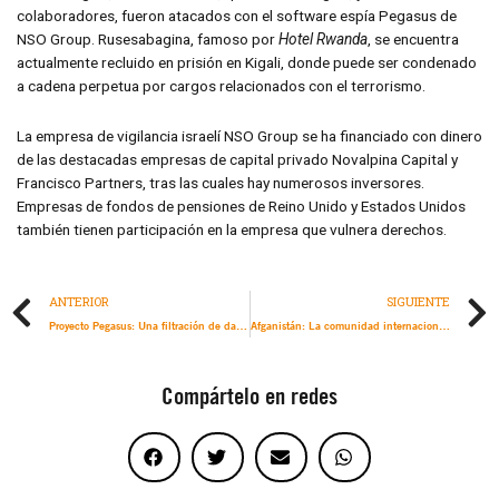
colaboradores, fueron atacados con el software espía Pegasus de
NSO Group. Rusesabagina, famoso por
Hotel Rwanda
, se encuentra
actualmente recluido en prisión en Kigali, donde puede ser condenado
a cadena perpetua por cargos relacionados con el terrorismo.
La empresa de vigilancia israelí NSO Group se ha financiado con dinero
de las destacadas empresas de capital privado Novalpina Capital y
Francisco Partners, tras las cuales hay numerosos inversores.
Empresas de fondos de pensiones de Reino Unido y Estados Unidos
también tienen participación en la empresa que vulnera derechos.
ANTERIOR
SIGUIENTE
Proyecto Pegasus: Una filtración de datos masiva revela que el software espía de la empresa israelí NSO Group se utiliza para atacar a activistas, periodistas y figuras políticas en todo el mundo
Afganistán: La comunidad internacional debe actuar decisivamente para evitar una tragedia mayor
Compártelo en redes