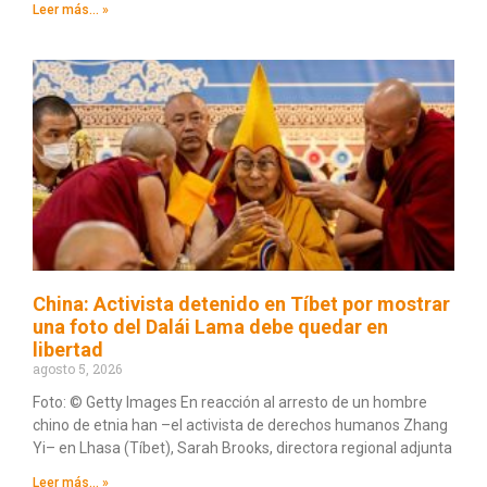
Leer más... »
China: Activista detenido en Tíbet por mostrar
una foto del Dalái Lama debe quedar en
libertad
agosto 5, 2026
Foto: © Getty Images En reacción al arresto de un hombre
chino de etnia han –el activista de derechos humanos Zhang
Yi– en Lhasa (Tíbet), Sarah Brooks, directora regional adjunta
Leer más... »