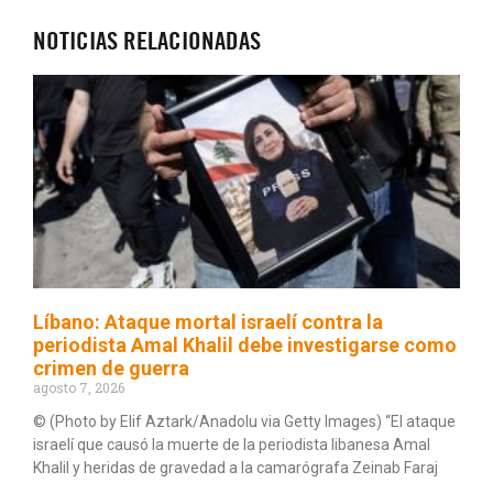
NOTICIAS RELACIONADAS
Líbano: Ataque mortal israelí contra la
periodista Amal Khalil debe investigarse como
crimen de guerra
agosto 7, 2026
© (Photo by Elif Aztark/Anadolu via Getty Images) “El ataque
israelí que causó la muerte de la periodista libanesa Amal
Khalil y heridas de gravedad a la camarógrafa Zeinab Faraj