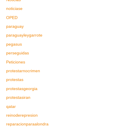
noticiase
OPED
paraguay
paraguayleygarrote
pegasus
perseguidas
Peticiones
protestarnocrimen
protestas
protestasgeorgia
protestasiran
qatar
reinoderepresion
reparacionparaalondra