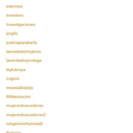
informes
investexc
Investigaciones
jorgito
justiciaparakarla
laeradelasmujeres
laverdadseprotege
leytransya
Logros
meestalloelojo
Militarizacion
mujeresbuscadoras
mujeresbuscadoras2
nargesmohammadi
Noticias