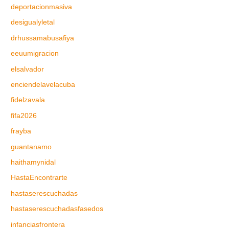
deportacionmasiva
desigualyletal
drhussamabusafiya
eeuumigracion
elsalvador
enciendelavelacuba
fidelzavala
fifa2026
frayba
guantanamo
haithamynidal
HastaEncontrarte
hastaserescuchadas
hastaserescuchadasfasedos
infanciasfrontera