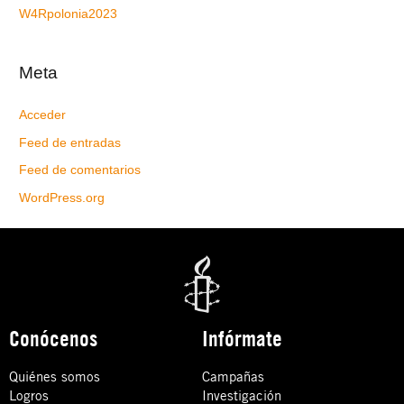
W4Rpolonia2023
Meta
Acceder
Feed de entradas
Feed de comentarios
WordPress.org
Conócenos
Infórmate
Quiénes somos
Campañas
Logros
Investigación