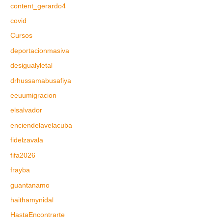
content_gerardo4
covid
Cursos
deportacionmasiva
desigualyletal
drhussamabusafiya
eeuumigracion
elsalvador
enciendelavelacuba
fidelzavala
fifa2026
frayba
guantanamo
haithamynidal
HastaEncontrarte