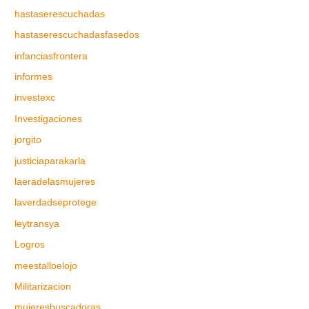
hastaserescuchadas
hastaserescuchadasfasedos
infanciasfrontera
informes
investexc
Investigaciones
jorgito
justiciaparakarla
laeradelasmujeres
laverdadseprotege
leytransya
Logros
meestalloelojo
Militarizacion
mujeresbuscadoras