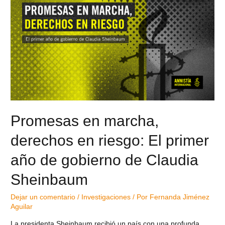
Promesas en marcha,
derechos en riesgo: El primer
año de gobierno de Claudia
Sheinbaum
Dejar un comentario
/
Investigaciones
/ Por
Fernanda Jiménez
Aguilar
La presidenta Sheinbaum recibió un país con una profunda