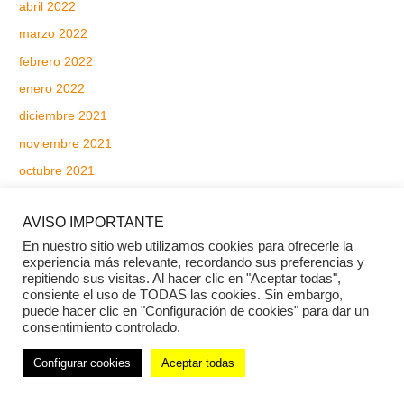
abril 2022
marzo 2022
febrero 2022
enero 2022
diciembre 2021
noviembre 2021
octubre 2021
septiembre 2021
AVISO IMPORTANTE
agosto 2021
En nuestro sitio web utilizamos cookies para ofrecerle la
julio 2021
experiencia más relevante, recordando sus preferencias y
repitiendo sus visitas. Al hacer clic en "Aceptar todas",
junio 2021
consiente el uso de TODAS las cookies. Sin embargo,
mayo 2021
puede hacer clic en "Configuración de cookies" para dar un
consentimiento controlado.
abril 2021
Configurar cookies
Aceptar todas
marzo 2021
febrero 2021